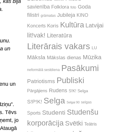
 kas bija
savienība
Goda
Folklora
foto
a.
Jubileja
filistri
KINO
grāmatas
Kultūra
Latvijai
Koncerts
Koris
lit!vak!
Literatūra
runu.
Literārais vakars
ga un
LU
Mūzika
Māksla
Mākslas dienas
Pasākumi
neformālā sestdiena
Publiski
Patriotisms
ienu un
Rudens
Pārgājiens
S!K! Selga
Selga
S!P!K!
selgas
Selgai 90
ziņu”.
Studenšu
Studenti
ks. Tēvs
Sports
ņemt, jo
korporācija
Svētki
Teātris
. Ataugā