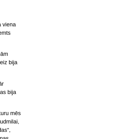
a viena
ņemts
abām
eiz bija
ār
as bija
 kuru mēs
Ludmilai,
das”,
iņas