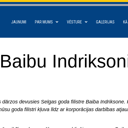
JAUNUMI
PAR MUMS
VĒSTURE
GALERIJAS
KĀ
 Baibu Indrikson
 dārzos devusies Selgas goda filistre Baiba Indriksone.
mūsu goda filistri kļuva līdz ar korporācijas darbības atj