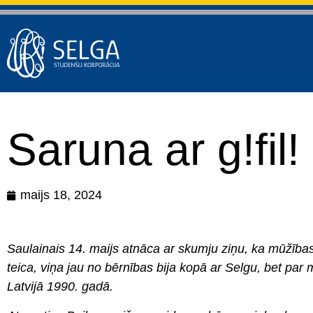
Saruna ar g!fil!
maijs 18, 2024
Saulainais 14. maijs atnāca ar skumju ziņu, ka mūžības
teica, viņa jau no bērnības bija kopā ar Selgu, bet par 
Latvijā 1990. gadā.