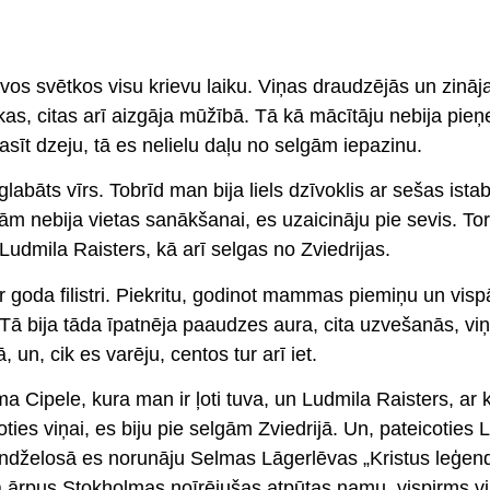
avos svētkos visu krievu laiku. Viņas draudzējās un zināj
as, citas arī aizgāja mūžībā. Tā kā mācītāju nebija pie
 lasīt dzeju, tā es nelielu daļu no selgām iepazinu.
abāts vīrs. Tobrīd man bija liels dzīvoklis ar sešas ist
m nebija vietas sanākšanai, es uzaicināju pie sevis. Tor
 Ludmila Raisters, kā arī selgas no Zviedrijas.
r goda filistri. Piekritu, godinot mammas piemiņu un visp
 Tā bija tāda īpatnēja paaudzes aura, cita uzvešanās, viņ
un, cik es varēju, centos tur arī iet.
 Cipele, kura man ir ļoti tuva, un Ludmila Raisters, ar
ties viņai, es biju pie selgām Zviedrijā. Un, pateicoties 
sandželosā es norunāju Selmas Lāgerlēvas „Kristus leģen
bija ārpus Stokholmas noīrējušas atpūtas namu, vispirms v