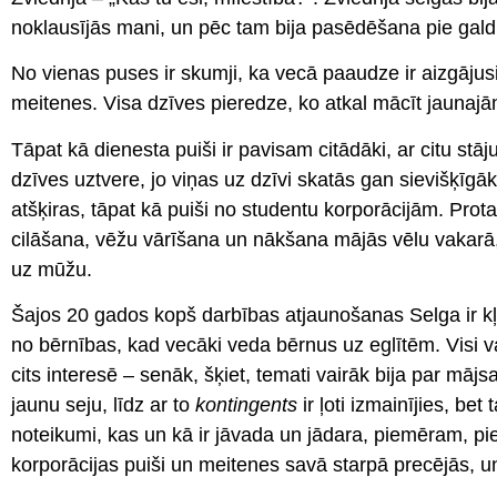
noklausījās mani, un pēc tam bija pasēdēšana pie gald
No vienas puses ir skumji, ka vecā paaudze ir aizgājusi
meitenes. Visa dzīves pieredze, ko atkal mācīt jaunaj
Tāpat kā dienesta puiši ir pavisam citādāki, ar citu stāju
dzīves uztvere, jo viņas uz dzīvi skatās gan sievišķīgā
atšķiras, tāpat kā puiši no studentu korporācijām. Prota
cilāšana, vēžu vārīšana un nākšana mājās vēlu vakarā, b
uz mūžu.
Šajos 20 gados kopš darbības atjaunošanas Selga ir kļu
no bērnības, kad vecāki veda bērnus uz eglītēm. Visi vak
cits interesē – senāk, šķiet, temati vairāk bija par māj
jaunu seju, līdz ar to
kontingents
ir ļoti izmainījies, bet
noteikumi, kas un kā ir jāvada un jādara, piemēram, 
korporācijas puiši un meitenes savā starpā precējās, un