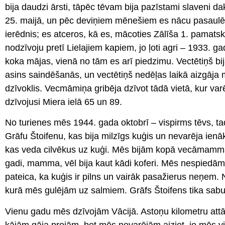
bija daudzi ārsti, tāpēc tēvam bija pazīstami slaveni da
25. maijā, un pēc deviņiem mēnešiem es nācu pasaulē, 
ierēdnis; es atceros, kā es, mācoties Zālīša 1. pamat
nodzīvoju pretī Lielajiem kapiem, jo ļoti agri – 1933. ga
koka mājas, vienā no tām es arī piedzimu. Vectētiņš bij
asins saindēšanās, un vectētiņš nedēļas laikā aizgāja m
dzīvoklis. Vecmāmiņa gribēja dzīvot tādā vietā, kur var
dzīvojusi Miera ielā 65 un 89.
No turienes mēs 1944. gada oktobrī – vispirms tēvs, tad
Grāfu Štoifenu, kas bija milzīgs kuģis un nevarēja ienāk
kas veda cilvēkus uz kuģi. Mēs bijām kopā vecāmamma, k
gadi, mamma, vēl bija kaut kādi koferi. Mēs nespiedāmi
pateica, ka kuģis ir pilns un vairāk pasažierus neņem
kurā mēs gulējām uz salmiem. Grāfs Štoifens tika sabu
Vienu gadu mēs dzīvojām Vācijā. Astoņu kilometru att
kājām gāja projām, bet mēs nevarējām aiziet, jo mēs vi