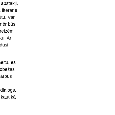
apstākļi,
literārie
ūtu. Var
amēr būs
t reizēm
ku. Ar
dusi
eitu, es
 robežās
 ārpus
 dialogs,
 kaut kā