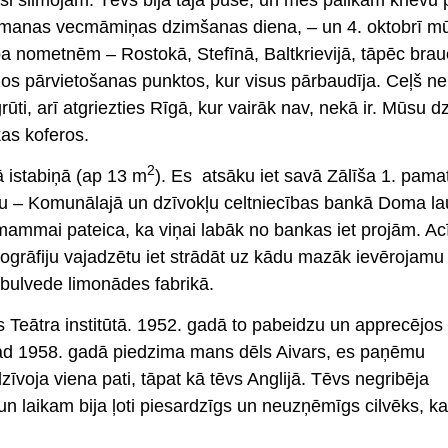
ir manas vecmāmiņas dzimšanas diena, – un 4. oktobrī m
 pa nometnēm – Rostokā, Stefīnā, Baltkrievijā, tāpēc bra
zos pārvietošanas punktos, kur visus pārbaudīja. Ceļš ne
rūti, arī atgriezties Rīgā, kur vairāk nav, nekā ir. Mūsu dz
kas koferos.
2
ā istabiņā (ap 13 m
). Es atsāku iet savā Zālīša 1. pama
tu – Komunālajā un dzīvokļu celtniecības bankā Doma l
 mammai pateica, ka viņai labāk no bankas iet projām. A
grāfiju vajadzētu iet strādāt uz kādu mazāk ievērojamu 
bulvede limonādes fabrikā.
 Teātra institūtā. 1952. gadā to pabeidzu un apprecējos 
 Kad 1958. gadā piedzima mans dēls Aivars, es paņēmu
ja viena pati, tāpat kā tēvs Anglijā. Tēvs negribēja
es un laikam bija ļoti piesardzīgs un neuzņēmīgs cilvēks, ka