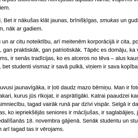
iem.
. Bet ir nākušas klāt jaunas, brīnišķīgas,
smukas
un gud
ām, nāk ar gadiem.
 un ar citu noteiktību, arī meitenēm korporācijā ir cita, p
k, gan praktiskāk, gan patriotiskāk. Tāpēc es domāju, ka 
ms, ir senās tradīcijas, ko es atceros no tēva – alus kau
et studenti vismaz ir savā pulkā, viņiem ir sava kopība,
vusi jaunavīgāka, ir ļoti daudz mazo bērniņu. Man ir fot
ari, kurus jūs rīkojat, ir asprātīgāki. Katrai paaudzei ka
saimniecību, tagad vairāk runā par dzīvi vispār. Selgā ir d
 tas, ko iepriekšējās seniores ir mācījušas, ir saglabājies, j
piedalīšanās 18. novembra gājienā. Senāk studentu un st
 arī tagad tas ir vērojams.