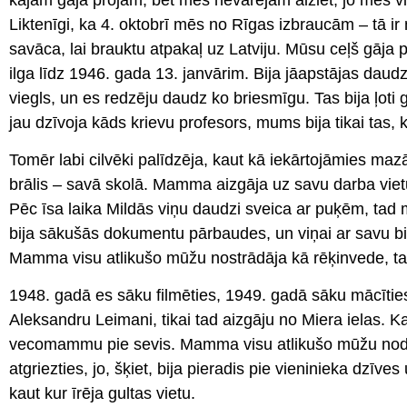
Liktenīgi, ka 4. oktobrī mēs no Rīgas izbraucām – tā 
savāca, lai brauktu atpakaļ uz Latviju. Mūsu ceļš gāja
ilga līdz 1946. gada 13. janvārim. Bija jāapstājas daud
viegls, un es redzēju daudz ko briesmīgu. Tas bija ļoti g
jau dzīvoja kāds krievu profesors, mums bija tikai tas, 
Tomēr labi cilvēki palīdzēja, kaut kā iekārtojāmies maz
brālis – savā skolā. Mamma aizgāja uz savu darba vie
Pēc īsa laika Mildās viņu daudzi sveica ar puķēm, tad
bija sākušās dokumentu pārbaudes, un viņai ar savu bio
Mamma visu atlikušo mūžu nostrādāja kā rēķinvede, ta
1948. gadā es sāku filmēties, 1949. gadā sāku mācīties
Aleksandru Leimani, tikai tad aizgāju no Miera ielas.
vecomammu pie sevis. Mamma visu atlikušo mūžu nodzīvo
atgriezties, jo, šķiet, bija pieradis pie vieninieka dzīv
kaut kur īrēja gultas vietu.