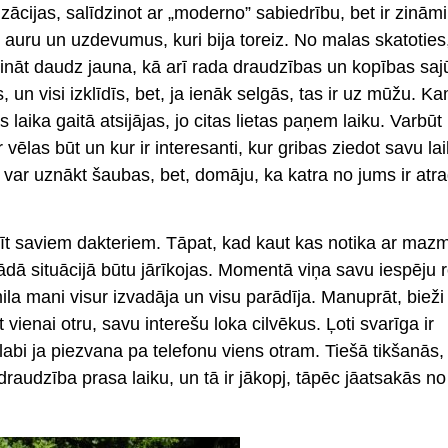
ācijas, salīdzinot ar „moderno” sabiedrību, bet ir zināmi 
uru un uzdevumus, kuri bija toreiz. No malas skatoties, 
ināt daudz jauna, kā arī rada draudzības un kopības saj
un visi izklīdīs, bet, ja ienāk selgās, tas ir uz mūžu. K
as laika gaitā atsijājas, jo citas lietas paņem laiku. Varbū
r vēlas būt un kur ir interesanti, kur gribas ziedot savu lai
var uznākt šaubas, bet, domāju, ka katra no jums ir atra
nīt saviem dakteriem. Tāpat, kad kaut kas notika ar mazm
 tādā situācijā būtu jārīkojas. Momentā viņa savu iespēju
ila mani visur izvadāja un visu parādīja. Manuprāt, bieži
vienai otru, savu interešu loka cilvēkus. Ļoti svarīga ir
labi ja piezvana pa telefonu viens otram. Tiešā tikšanās,
draudzība prasa laiku, un tā ir jākopj, tāpēc jāatsakās no