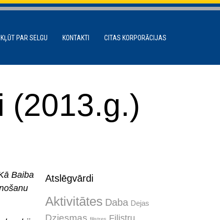
 KĻŪT PAR SELGU
KONTAKTI
CITAS KORPORĀCIJAS
i (2013.g.)
 Kā Baiba
Atslēgvārdi
aunošanu
Aktivitātes
Daba
Dejas
Dziesmas
Filistru
filistres