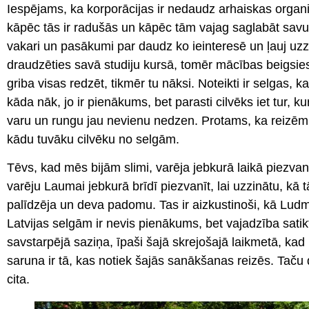
Iespējams, ka korporācijas ir nedaudz arhaiskas organiz
kāpēc tās ir radušās un kāpēc tām vajag saglabāt savu a
vakari un pasākumi par daudz ko ieinteresē un ļauj uzz
draudzēties savā studiju kursā, tomēr mācības beigsies, 
griba visas redzēt, tikmēr tu nāksi. Noteikti ir selgas, k
kāda nāk, jo ir pienākums, bet parasti cilvēks iet tur, ku
varu un rungu jau nevienu nedzen. Protams, ka reizēm 
kādu tuvāku cilvēku no selgām.
Tēvs, kad mēs bijām slimi, varēja jebkurā laikā piezva
varēju Laumai jebkurā brīdī piezvanīt, lai uzzinātu, kā
palīdzēja un deva padomu. Tas ir aizkustinoši, kā Ludm
Latvijas selgām ir nevis pienākums, bet vajadzība satikt 
savstarpējā saziņa, īpaši šajā skrejošajā laikmetā, kad 
saruna ir tā, kas notiek šajās sanākšanas reizēs. Taču 
cita.