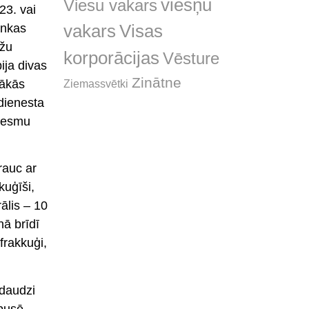
viešņu
Viesu vakars
23. vai
Visas
ankas
vakars
ūžu
korporācijas
Vēsture
ija divas
Zinātne
sākās
Ziemassvētki
 dienesta
s esmu
rauc ar
kuģīši,
ālis – 10
nā brīdī
frakkuģi,
 daudzi
pusē.