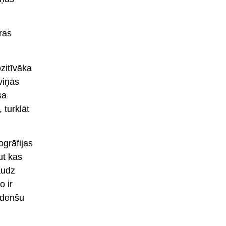
ras
ozitīvāka
viņas
sa
 turklāt
ogrāfijas
ut kas
audz
o ir
udenšu