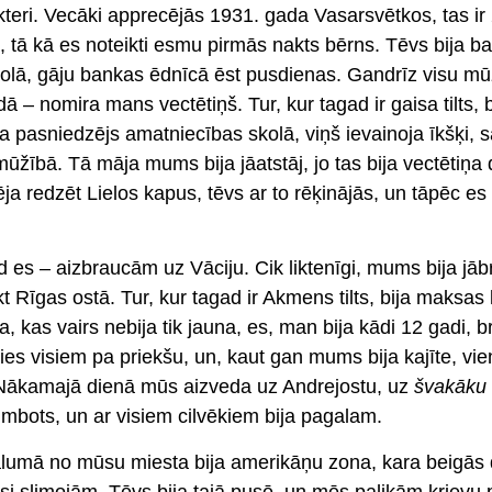
kteri. Vecāki apprecējās 1931. gada Vasarsvētkos, tas ir 
tā kā es noteikti esmu pirmās nakts bērns. Tēvs bija b
skolā, gāju bankas ēdnīcā ēst pusdienas. Gandrīz visu m
dā – nomira mans vectētiņš. Tur, kur tagad ir gaisa tilts, b
a pasniedzējs amatniecības skolā, viņš ievainoja īkšķi, 
ūžībā. Tā māja mums bija jāatstāj, jo tas bija vectētiņa
ēja redzēt Lielos kapus, tēvs ar to rēķinājās, un tāpēc e
 es – aizbraucām uz Vāciju. Cik liktenīgi, mums bija jāb
t Rīgas ostā. Tur, kur tagad ir Akmens tilts, bija maksas 
as vairs nebija tik jauna, es, man bija kādi 12 gadi, br
es visiem pa priekšu, un, kaut gan mums bija kajīte, vie
. Nākamajā dienā mūs aizveda uz Andrejostu, uz
švakāku
mbots, un ar visiem cilvēkiem bija pagalam.
ālumā no mūsu miesta bija amerikāņu zona, kara beigās
si slimojām. Tēvs bija tajā pusē, un mēs palikām krievu 