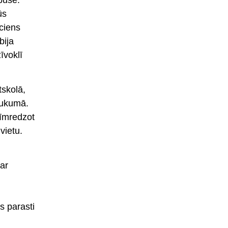
ūs
uciens
bija
īvoklī
tskolā,
aukumā.
cīmredzot
vietu.
ar
s parasti