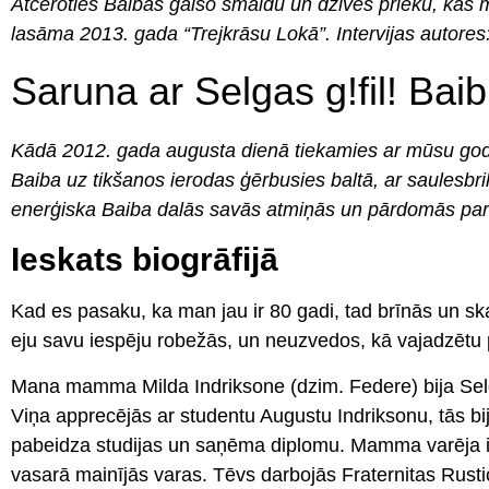
Atceroties Baibas gaišo smaidu un dzīves prieku, kas m
lasāma 2013. gada “Trejkrāsu Lokā”. Intervijas autores:
Saruna ar Selgas g!fil! Baib
Kādā 2012. gada augusta dienā tiekamies ar mūsu goda f
Baiba uz tikšanos ierodas ģērbusies baltā, ar saulesbri
enerģiska Baiba dalās savās atmiņās un pārdomās par 
Ieskats biogrāfijā
Kad es pasaku, ka man jau ir 80 gadi, tad brīnās un s
eju savu iespēju robežās, un neuzvedos, kā vajadzētu
Mana mamma Milda Indriksone (dzim. Federe) bija Selg
Viņa apprecējās ar studentu Augustu Indriksonu, tās bij
pabeidza studijas un saņēma diplomu. Mamma varēja izņ
vasarā mainījās varas. Tēvs darbojās Fraternitas Rust