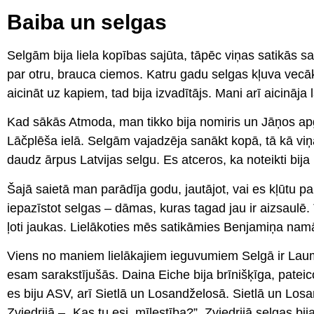
Baiba un selgas
Selgām bija liela kopības sajūta, tāpēc viņas satikās s
par otru, brauca ciemos. Katru gadu selgas kļuva vecāk
aicināt uz kapiem, tad bija izvadītājs. Mani arī aicināja
Kad sākās Atmoda, man tikko bija nomiris un Jāņos apgl
Lāčplēša ielā. Selgām vajadzēja sanākt kopā, tā kā viņā
daudz ārpus Latvijas selgu. Es atceros, ka noteikti bija
Šajā saietā man parādīja godu, jautājot, vai es kļūtu pa
iepazīstot selgas – dāmas, kuras tagad jau ir aizsaulē.
ļoti jaukas. Lielākoties mēs satikāmies Benjamiņa namā, 
Viens no maniem lielākajiem ieguvumiem Selgā ir Lauma
esam sarakstījušās. Daina Eiche bija brīnišķīga, pateico
es biju ASV, arī Sietlā un Losandželosā. Sietlā un Lo
Zviedrijā – „Kas tu esi, mīlestība?”. Zviedrijā selgas 