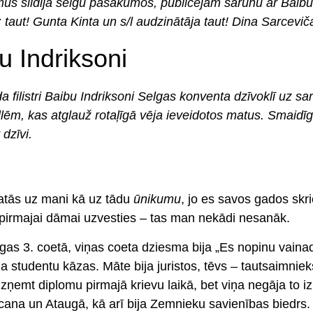
ūs sildīja selgu pasākumos, publicējam sarunu ar Baibu,
 taut! Gunta Kinta un s/l audzinātāja taut! Dina Sarcevič
u Indriksoni
ilistri Baibu Indriksoni Selgas konventa dzīvoklī uz sa
llēm, kas atglauž rotaļīgā vēja ieveidotos matus. Smaidī
dzīvi.
katās uz mani kā uz tādu
ūnikumu
, jo es savos gados skr
 pirmajai dāmai uzvesties – tas man nekādi nesanāk.
as 3. coetā, viņas coeta dziesma bija „Es nopinu vainad
a studentu kāzas. Māte bija juristos, tēvs – tautsaimnie
emt diplomu pirmajā krievu laikā, bet viņa negāja to iz
icana un Ataugā, kā arī bija Zemnieku savienības biedrs