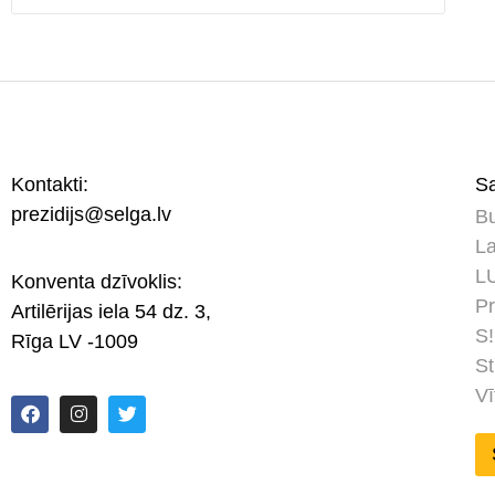
Kontakti:
Sa
prezidijs@selga.lv
Bu
La
LU
Konventa dzīvoklis:
Pr
Artilērijas iela 54 dz. 3,
S!
Rīga LV -1009
St
Vī