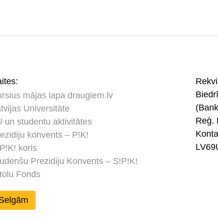
ites:
Rekviz
Bied
rsius mājas lapa draugiem.lv
(Ban
tvijas Universitāte
Reģ. 
 un studentu aktivitātes
Kont
ezidiju konvents – P!K!
LV69
P!K! koris
udenšu Prezidiju Konvents – S!P!K!
tolu Fonds
Selgām