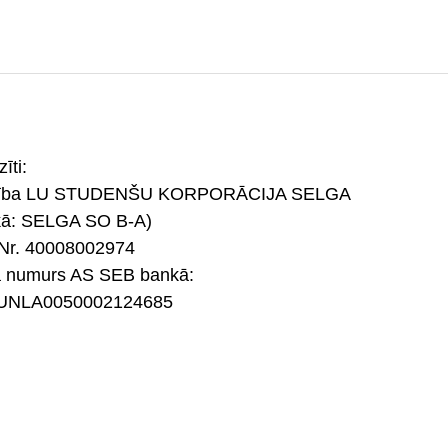
īti:
rība LU STUDENŠU KORPORĀCIJA SELGA
kā: SELGA SO B-A)
Nr. 40008002974
a numurs AS SEB bankā:
UNLA0050002124685