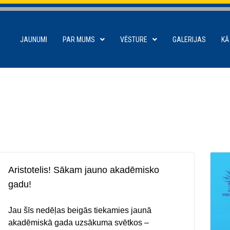
JAUNUMI
PAR MUMS
VĒSTURE
GALERIJAS
KĀ
Aristotelis! Sākam jauno akadēmisko
gadu!
Jau šīs nedēļas beigās tiekamies jaunā
akadēmiskā gada uzsākuma svētkos –