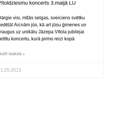
ītoldziesmu koncerts 3.maijā LU
ārgie visi, mīļās selgas, sveiciens svētku
edēļā! Aicnām jūs, kā arī jūsu ģimenes un
raugus uz unikālu Jāzepa Vītola jubilejai
eltītu koncertu, kurā pirmo reizi kopā
ASĪT VAIRĀK »
1.05.2013