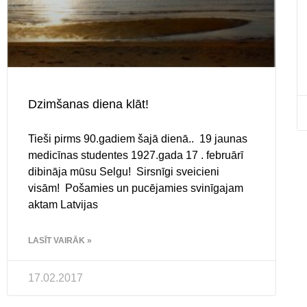
Dzimšanas diena klāt!
Tieši pirms 90.gadiem šajā dienā.. 19 jaunas
medicīnas studentes 1927.gada 17 . februārī
dibināja mūsu Selgu! Sirsnīgi sveicieni
visām! Pošamies un pucējamies svinīgajam
aktam Latvijas
LASĪT VAIRĀK »
17.02.2017