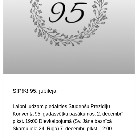
S!P!K! 95. jubileja
Laipni lūdzam piedalīties Studenšu Prezidiju
Konventa 95. gadasvētku pasākumos: 2. decembrī
plkst. 19:00 Dievkalpojumā (Sv. Jāna baznīcā
Skārņu ielā 24, Rīgā) 7. decembrī plkst. 12:00