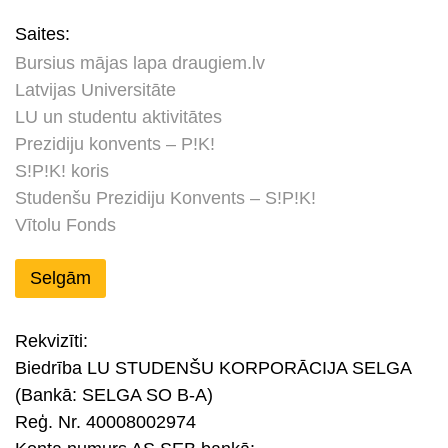
Saites:
Bursius mājas lapa draugiem.lv
Latvijas Universitāte
LU un studentu aktivitātes
Prezidiju konvents – P!K!
S!P!K! koris
Studenšu Prezidiju Konvents – S!P!K!
Vītolu Fonds
Selgām
Rekvizīti:
Biedrība LU STUDENŠU KORPORĀCIJA SELGA
(Bankā: SELGA SO B-A)
Reģ. Nr. 40008002974