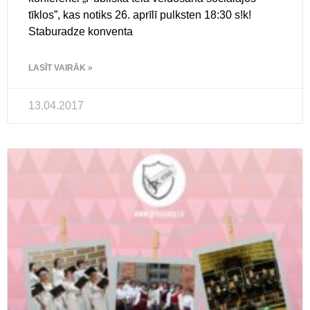
tīklos”, kas notiks 26. aprīlī pulksten 18:30 s!k!
Staburadze konventa
LASĪT VAIRĀK »
13.04.2017