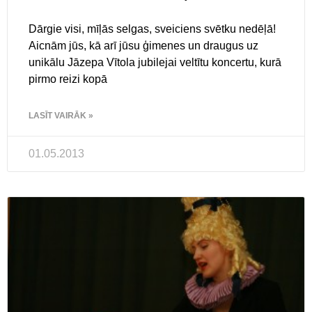
Dārgie visi, mīļās selgas, sveiciens svētku nedēļā!
Aicnām jūs, kā arī jūsu ģimenes un draugus uz
unikālu Jāzepa Vītola jubilejai veltītu koncertu, kurā
pirmo reizi kopā
LASĪT VAIRĀK »
01.05.2013