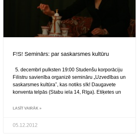
F!S! Seminārs: par saskarsmes kultūru
5. decembrī pulksten 19:00 Studenšu korporāciju
Filistru savienība organizē semināru „Uzvedības un
saskarsmes kultūra", kas notiks s!k! Daugavete
konventa telpās (Stabu iela 14, Rīga). Etiķetes un
LASĪT VAIRĀK »
05.12.2012