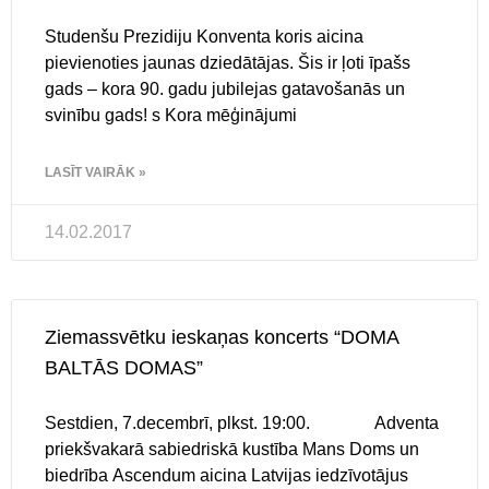
Studenšu Prezidiju Konventa koris aicina
pievienoties jaunas dziedātājas. Šis ir ļoti īpašs
gads – kora 90. gadu jubilejas gatavošanās un
svinību gads! s Kora mēģinājumi
LASĪT VAIRĀK »
14.02.2017
Ziemassvētku ieskaņas koncerts “DOMA
BALTĀS DOMAS”
Sestdien, 7.decembrī, plkst. 19:00. Adventa
priekšvakarā sabiedriskā kustība Mans Doms un
biedrība Ascendum aicina Latvijas iedzīvotājus