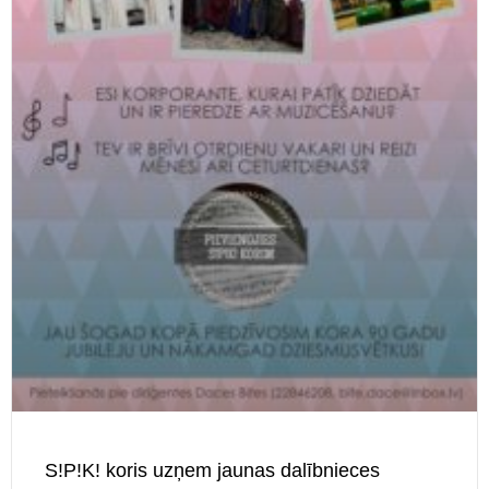
S!P!K! koris uzņem jaunas dalībnieces