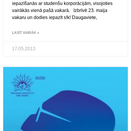
iepazīšanās ar studenšu korporācijām, visojoties
vairākās vienā pašā vakarā. Izbrīvē 23. maija
vakaru un dodies iepazīt s!k! Daugaviete,
LASĪT VAIRĀK »
17.05.2013