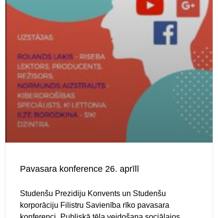
Pavasara konference 26. aprīlī
Studenšu Prezidiju Konvents un Studenšu
korporāciju Filistru Savienība rīko pavasara
konferenci „Publiskā tēla veidošana sociālajos