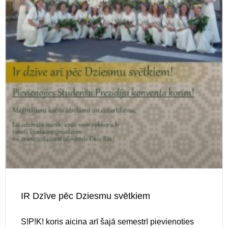
IR Dzīve pēc Dziesmu svētkiem
S!P!K! koris aicina arī šajā semestrī pievienoties