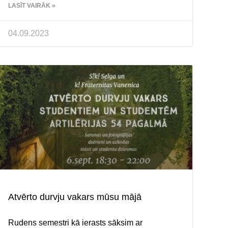
LASĪT VAIRĀK »
04.09.2023
Atvērto durvju vakars mūsu mājā
Rudens semestri kā ierasts sāksim ar