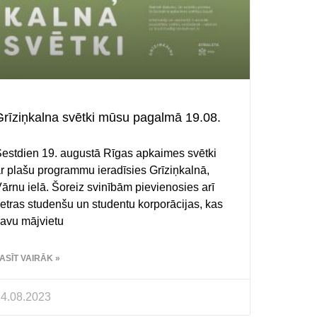
Grīziņkalna svētki mūsu pagalmā 19.08.
estdien 19. augustā Rīgas apkaimes svētki
r plašu programmu ieradīsies Grīziņkalnā,
ārnu ielā. Šoreiz svinībām pievienosies arī
etras studenšu un studentu korporācijas, kas
avu mājvietu
ASĪT VAIRĀK »
4.08.2023