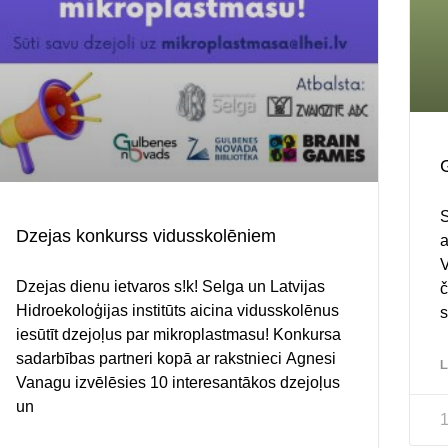
S
Dzejas konkurss vidusskolēniem
a
V
Dzejas dienu ietvaros s!k! Selga un Latvijas
č
Hidroekoloģijas institūts aicina vidusskolēnus
s
iesūtīt dzejoļus par mikroplastmasu! Konkursa
sadarbības partneri kopā ar rakstnieci Agnesi
L
Vanagu izvēlēsies 10 interesantākos dzejoļus
un
1