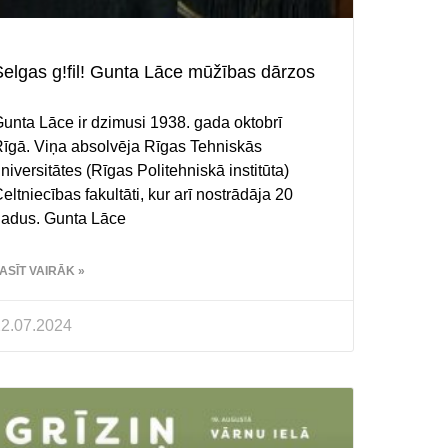
elgas g!fil! Gunta Lāce mūžības dārzos
unta Lāce ir dzimusi 1938. gada oktobrī
īgā. Viņa absolvēja Rīgas Tehniskās
niversitātes (Rīgas Politehniskā institūta)
eltniecības fakultāti, kur arī nostrādāja 20
adus. Gunta Lāce
ASĪT VAIRĀK »
2.07.2024