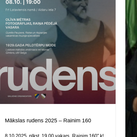
Mākslas rudens 2025 – Rainim 160
8.10.2025. plkst. 19.00 vakars „Rainim 160” k!