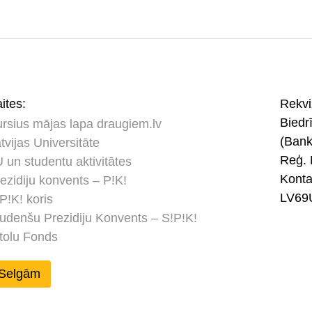
ites:
Rekviz
Bied
rsius mājas lapa draugiem.lv
(Ban
tvijas Universitāte
Reģ. 
 un studentu aktivitātes
Kont
ezidiju konvents – P!K!
LV69
P!K! koris
udenšu Prezidiju Konvents – S!P!K!
tolu Fonds
Selgām