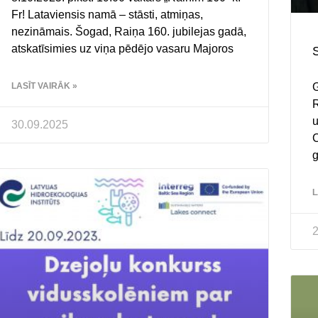
Fr! Lataviensis namā – stāsti, atmiņas,
nezināmais. Šogad, Raiņa 160. jubilejas gadā,
atskatīsimies uz viņa pēdējo vasaru Majoros
S
G
LASĪT VAIRĀK »
R
u
30.09.2025
C
g
L
2