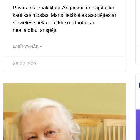
Pavasaris ienāk klusi. Ar gaismu un sajūtu, ka
kaut kas mostas. Marts lielākoties asociējies ar
sievietes spēku – ar klusu izturību, ar
neatlaidību, ar spēju
LASĪT VAIRĀK »
28.02.2026