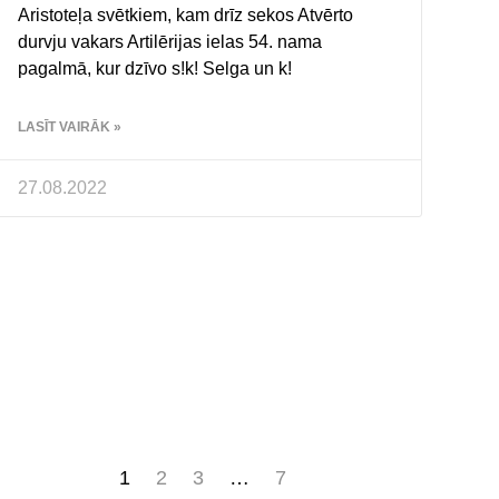
Aristoteļa svētkiem, kam drīz sekos Atvērto
durvju vakars Artilērijas ielas 54. nama
pagalmā, kur dzīvo s!k! Selga un k!
LASĪT VAIRĀK »
27.08.2022
1
2
3
…
7