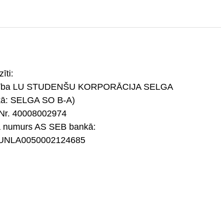
īti:
rība LU STUDENŠU KORPORĀCIJA SELGA
kā: SELGA SO B-A)
Nr. 40008002974
a numurs AS SEB bankā:
UNLA0050002124685