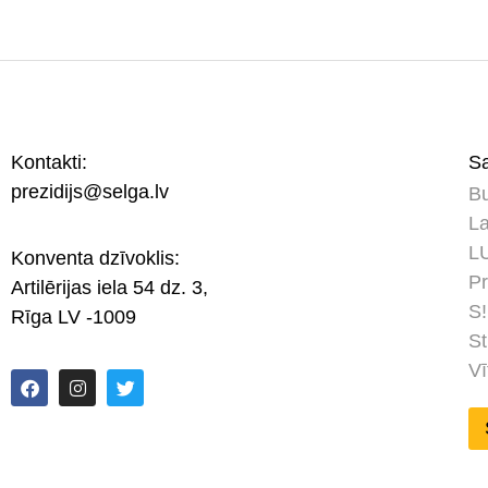
Kontakti:
Sa
prezidijs@selga.lv
Bu
La
LU
Konventa dzīvoklis:
Pr
Artilērijas iela 54 dz. 3,
S!
Rīga LV -1009
St
Vī