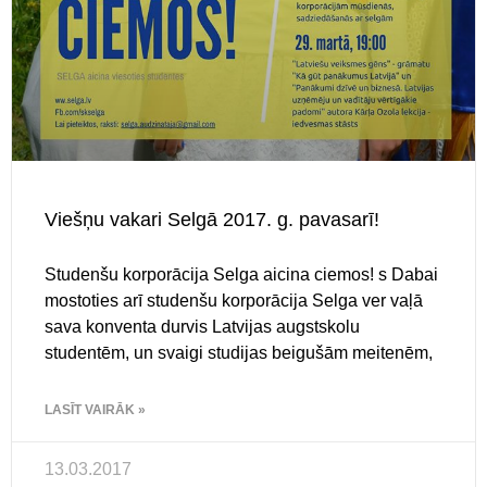
Viešņu vakari Selgā 2017. g. pavasarī!
Studenšu korporācija Selga aicina ciemos! s Dabai
mostoties arī studenšu korporācija Selga ver vaļā
sava konventa durvis Latvijas augstskolu
studentēm, un svaigi studijas beigušām meitenēm,
LASĪT VAIRĀK »
13.03.2017