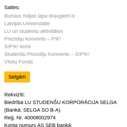
Saites:
Bursius mājas lapa draugiem.lv
Latvijas Universitāte
LU un studentu aktivitātes
Prezidiju konvents – P!K!
S!P!K! koris
Studenšu Prezidiju Konvents – S!P!K!
Vītolu Fonds
Selgām
Rekvizīti:
Biedrība LU STUDENŠU KORPORĀCIJA SELGA
(Bankā: SELGA SO B-A)
Reģ. Nr. 40008002974
Konta numurs AS SEB bankā: