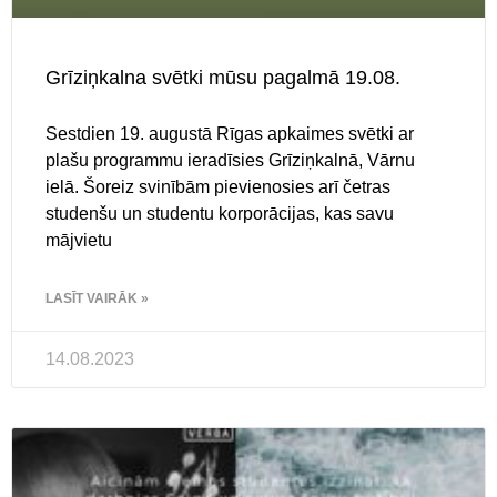
Grīziņkalna svētki mūsu pagalmā 19.08.
Sestdien 19. augustā Rīgas apkaimes svētki ar
plašu programmu ieradīsies Grīziņkalnā, Vārnu
ielā. Šoreiz svinībām pievienosies arī četras
studenšu un studentu korporācijas, kas savu
mājvietu
LASĪT VAIRĀK »
14.08.2023