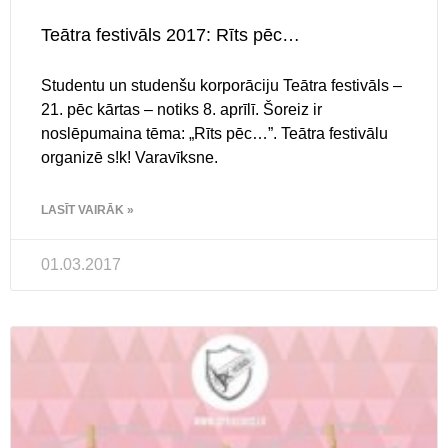
Teātra festivāls 2017: Rīts pēc…
Studentu un studenšu korporāciju Teātra festivāls –
21. pēc kārtas – notiks 8. aprīlī. Šoreiz ir
noslēpumaina tēma: „Rīts pēc…”. Teātra festivālu
organizē s!k! Varavīksne.
LASĪT VAIRĀK »
01.03.2017