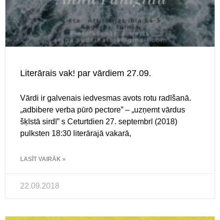
Literārais vak! par vārdiem 27.09.
Vārdi ir galvenais iedvesmas avots rotu radīšanā.
„adbibere verba pūrō pectore” – „uzņemt vārdus
šķīstā sirdī” s Ceturtdien 27. septembrī (2018)
pulksten 18:30 literārajā vakarā,
LASĪT VAIRĀK »
22.09.2018