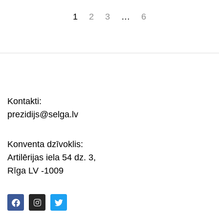
1
2
3
…
6
Kontakti:
prezidijs@selga.lv
Konventa dzīvoklis:
Artilērijas iela 54 dz. 3,
Rīga LV -1009