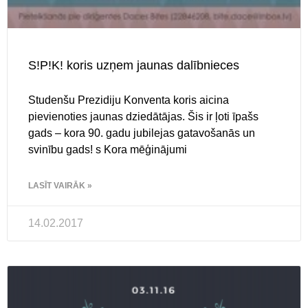
S!P!K! koris uzņem jaunas dalībnieces
Studenšu Prezidiju Konventa koris aicina
pievienoties jaunas dziedātājas. Šis ir ļoti īpašs
gads – kora 90. gadu jubilejas gatavošanās un
svinību gads! s Kora mēģinājumi
LASĪT VAIRĀK »
14.02.2017