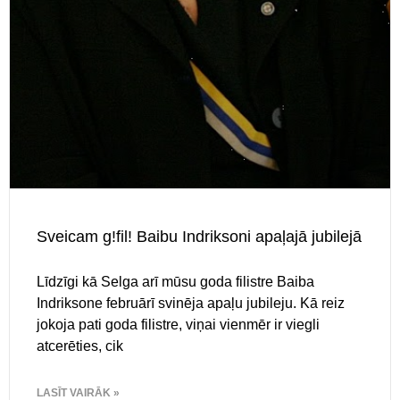
Sveicam g!fil! Baibu Indriksoni apaļajā jubilejā
Līdzīgi kā Selga arī mūsu goda filistre Baiba
Indriksone februārī svinēja apaļu jubileju. Kā reiz
jokoja pati goda filistre, viņai vienmēr ir viegli
atcerēties, cik
LASĪT VAIRĀK »