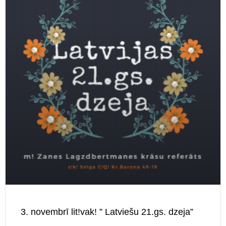
3. novembrī lit!vak! ” Latviešu 21.gs. dzeja”