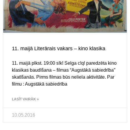
11. maijā Literārais vakars – kino klasika
11. maijā plkst. 19:00 s!k! Selga c!q! paredzēta kino
klasikas baudīšana – filmas “Augstākā sabiedrība”
skatīšanās. Pirms filmas būs neliela aktivitāte. Par
filmu : Augstākā sabiedrība
LASĪT VAIRĀK »
10.05.2016