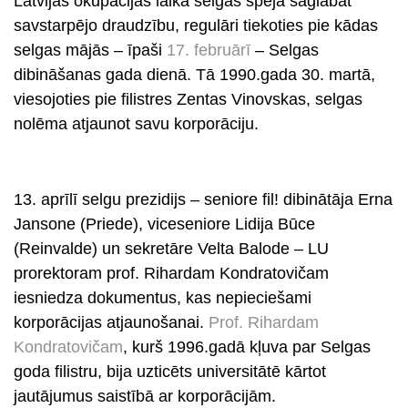
Latvijas okupācijas laikā selgas spēja saglabāt
savstarpējo draudzību, regulāri tiekoties pie kādas
selgas mājās – īpaši
17. februārī
– Selgas
dibināšanas gada dienā. Tā 1990.gada 30. martā,
viesojoties pie filistres Zentas Vinovskas, selgas
nolēma atjaunot savu korporāciju.
s
13. aprīlī
selgu prezidijs – seniore fil! dibinātāja Erna
Jansone (Priede), viceseniore Lidija Būce
(Reinvalde) un sekretāre Velta Balode – LU
prorektoram prof. Rihardam Kondratovičam
iesniedza dokumentus, kas nepieciešami
korporācijas atjaunošanai.
Prof. Rihardam
Kondratovičam
, kurš 1996.gadā kļuva par Selgas
goda filistru, bija uzticēts universitātē kārtot
jautājumus saistībā ar korporācijām.