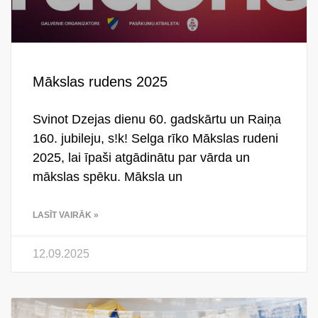
Mākslas rudens 2025
Svinot Dzejas dienu 60. gadskārtu un Raiņa
160. jubileju, s!k! Selga rīko Mākslas rudeni
2025, lai īpaši atgādinātu par vārda un
mākslas spēku. Māksla un
LASĪT VAIRĀK »
12.09.2025