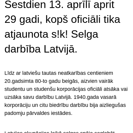
Sestdien 13. aprīlī aprit
29 gadi, kopš oficiāli tika
atjaunota s!k! Selga
darbība Latvijā.
s
Līdz ar latviešu tautas neatkarības centieniem
20.gadsimta 80-to gadu beigās, aizvien vairāk
studentu un studenšu korporācijas oficiāli atsāka vai
uzsāka savu darbību Latvijā. 1940.gada vasarā
korporāciju un citu biedrību darbību bija aizliegušas
padomju pārvaldes iestādes.
s