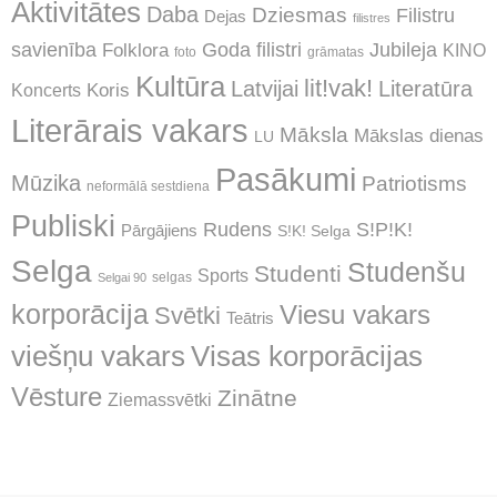
Aktivitātes
Daba
Dziesmas
Filistru
Dejas
filistres
Jubileja
savienība
Goda filistri
Folklora
KINO
foto
grāmatas
Kultūra
lit!vak!
Latvijai
Literatūra
Koncerts
Koris
Literārais vakars
Māksla
Mākslas dienas
LU
Pasākumi
Mūzika
Patriotisms
neformālā sestdiena
Publiski
Rudens
S!P!K!
Pārgājiens
S!K! Selga
Selga
Studenšu
Studenti
Sports
selgas
Selgai 90
korporācija
Viesu vakars
Svētki
Teātris
Visas korporācijas
viešņu vakars
Vēsture
Zinātne
Ziemassvētki