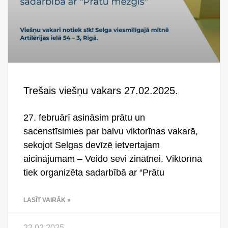
Trešais viešņu vakars 27.02.2025.
27. februārī asināsim prātu un
sacenstīsimies par balvu viktorīnas vakarā,
sekojot Selgas devīzē ietvertajam
aicinājumam – Veido sevi zinātnei. Viktorīna
tiek organizēta sadarbībā ar “Prātu
LASĪT VAIRĀK »
22.02.2025