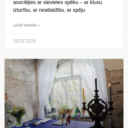
asociējies ar sievietes spēku – ar klusu
izturību, ar neatlaidību, ar spēju
LASĪT VAIRĀK »
28.02.2026