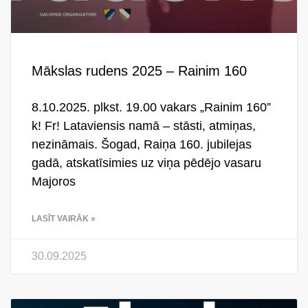
Mākslas rudens 2025 – Rainim 160
8.10.2025. plkst. 19.00 vakars „Rainim 160”
k! Fr! Lataviensis namā – stāsti, atmiņas,
nezināmais. Šogad, Raiņa 160. jubilejas
gadā, atskatīsimies uz viņa pēdējo vasaru
Majoros
LASĪT VAIRĀK »
30.09.2025