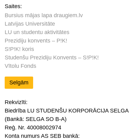
Saites:
Bursius mājas lapa draugiem.lv
Latvijas Universitāte
LU un studentu aktivitātes
Prezidiju konvents – P!K!
S!P!K! koris
Studenšu Prezidiju Konvents – S!P!K!
Vītolu Fonds
Selgām
Rekvizīti:
Biedrība LU STUDENŠU KORPORĀCIJA SELGA
(Bankā: SELGA SO B-A)
Reģ. Nr. 40008002974
Konta numurs AS SEB bankā: