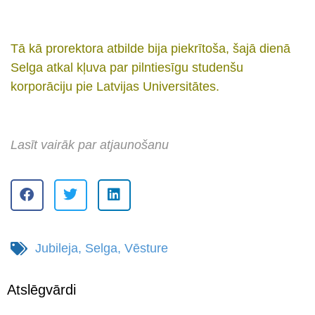
s
Tā kā prorektora atbilde bija piekrītoša, šajā dienā
Selga atkal kļuva par pilntiesīgu studenšu
korporāciju pie Latvijas Universitātes.
s
Lasīt vairāk par atjaunošanu
Jubileja
,
Selga
,
Vēsture
Atslēgvārdi