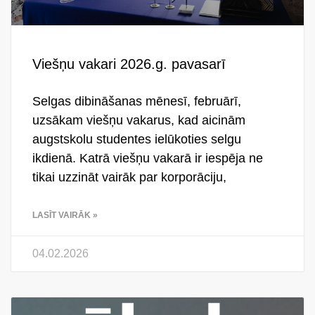
Viešņu vakari 2026.g. pavasarī
Selgas dibināšanas mēnesī, februārī,
uzsākam viešņu vakarus, kad aicinām
augstskolu studentes ielūkoties selgu
ikdienā. Katrā viešņu vakarā ir iespēja ne
tikai uzzināt vairāk par korporāciju,
LASĪT VAIRĀK »
04.02.2026