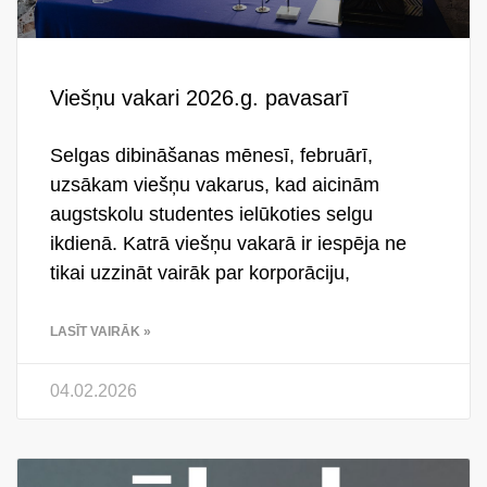
Viešņu vakari 2026.g. pavasarī
Selgas dibināšanas mēnesī, februārī,
uzsākam viešņu vakarus, kad aicinām
augstskolu studentes ielūkoties selgu
ikdienā. Katrā viešņu vakarā ir iespēja ne
tikai uzzināt vairāk par korporāciju,
LASĪT VAIRĀK »
04.02.2026