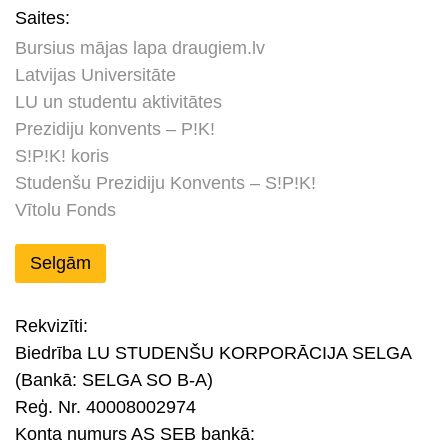
Saites:
Bursius mājas lapa draugiem.lv
Latvijas Universitāte
LU un studentu aktivitātes
Prezidiju konvents – P!K!
S!P!K! koris
Studenšu Prezidiju Konvents – S!P!K!
Vītolu Fonds
Selgām
Rekvizīti:
Biedrība LU STUDENŠU KORPORĀCIJA SELGA
(Bankā: SELGA SO B-A)
Reģ. Nr. 40008002974
Konta numurs AS SEB bankā: