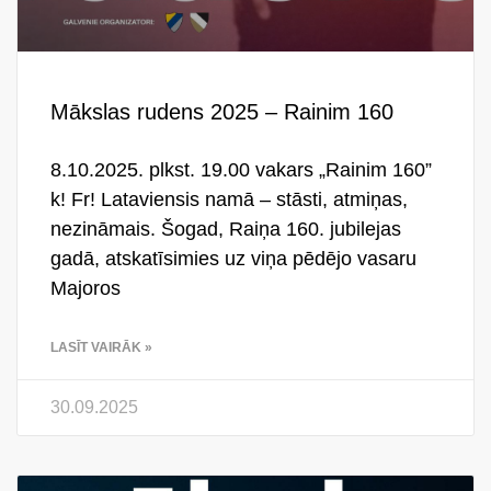
Mākslas rudens 2025 – Rainim 160
8.10.2025. plkst. 19.00 vakars „Rainim 160”
k! Fr! Lataviensis namā – stāsti, atmiņas,
nezināmais. Šogad, Raiņa 160. jubilejas
gadā, atskatīsimies uz viņa pēdējo vasaru
Majoros
LASĪT VAIRĀK »
30.09.2025