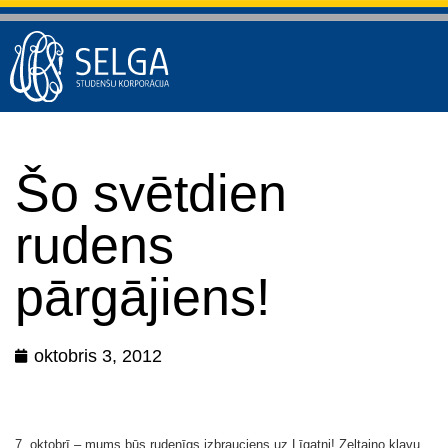
Šo svētdien
rudens
pārgājiens!
oktobris 3, 2012
7. oktobrī – mums būs rudenīgs izbrauciens uz Līgatni! Zeltaino kļavu