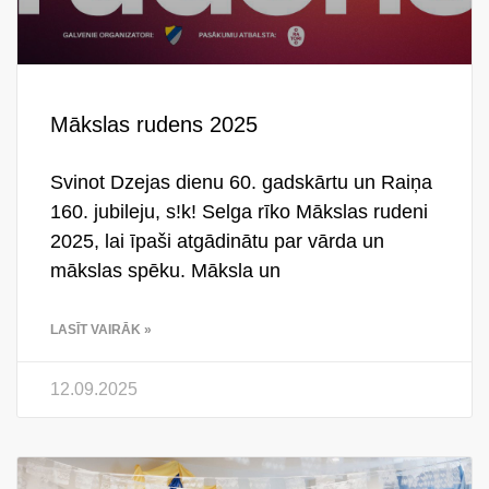
Mākslas rudens 2025
Svinot Dzejas dienu 60. gadskārtu un Raiņa
160. jubileju, s!k! Selga rīko Mākslas rudeni
2025, lai īpaši atgādinātu par vārda un
mākslas spēku. Māksla un
LASĪT VAIRĀK »
12.09.2025