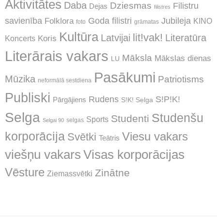
Aktivitātes
Daba
Dziesmas
Filistru
Dejas
filistres
Jubileja
savienība
Goda filistri
Folklora
KINO
foto
grāmatas
Kultūra
lit!vak!
Latvijai
Literatūra
Koncerts
Koris
Literārais vakars
Māksla
Mākslas dienas
LU
Pasākumi
Mūzika
Patriotisms
neformālā sestdiena
Publiski
Rudens
S!P!K!
Pārgājiens
S!K! Selga
Selga
Studenšu
Studenti
Sports
selgas
Selgai 90
korporācija
Viesu vakars
Svētki
Teātris
Visas korporācijas
viešņu vakars
Vēsture
Zinātne
Ziemassvētki