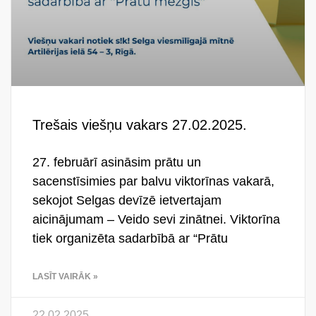
Trešais viešņu vakars 27.02.2025.
27. februārī asināsim prātu un
sacenstīsimies par balvu viktorīnas vakarā,
sekojot Selgas devīzē ietvertajam
aicinājumam – Veido sevi zinātnei. Viktorīna
tiek organizēta sadarbībā ar “Prātu
LASĪT VAIRĀK »
22.02.2025