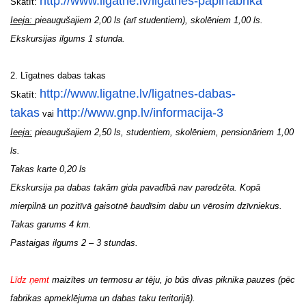
http://www.ligatne.lv/
ligatnes-papirfabrika
Skatīt:
Ieeja:
pieaugušajiem 2,00 ls (arī studentiem), skolēniem 1,00 ls.
Ekskursijas ilgums 1 stunda.
2.
Līgatnes dabas takas
http://www.ligatne.lv/
ligatnes-dabas-
Skatīt:
takas
http:
//www.gnp.lv/informacija-3
vai
Ieeja:
pieaugušajiem 2,50 ls, studentiem, skolēniem, pensionāriem 1,00
ls.
Takas karte 0,20 ls
Ekskursija pa dabas takām gida pavadībā nav paredzēta. Kopā
mierpilnā un pozitīvā gaisotnē baudīsim dabu un vērosim dzīvniekus.
Takas garums 4 km.
Pastaigas ilgums 2 – 3 stundas.
Līdz ņemt
maizītes un termosu ar tēju, jo būs divas piknika pauzes (pēc
fabrikas apmeklējuma un dabas taku teritorijā).