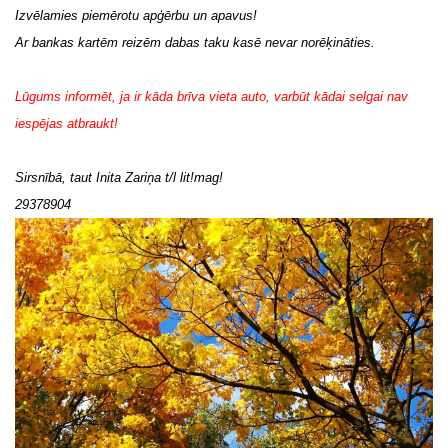
Izvēlamies piemērotu apģērbu un apavus!
Ar bankas kartēm reizēm dabas taku kasē nevar norēķināties.
Lūgums informēt, ja ir kāda brīva vieta auto, varbūt kādai selgai nav
iespējas atbraukt!
Sirsnībā, taut Inita Zariņa t/l lit!mag!
29378904