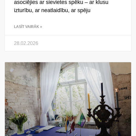
asociējies ar sievietes spēku – ar klusu
izturību, ar neatlaidību, ar spēju
LASĪT VAIRĀK »
28.02.2026