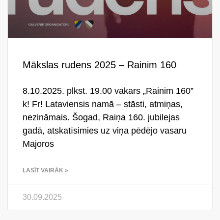
Mākslas rudens 2025 – Rainim 160
8.10.2025. plkst. 19.00 vakars „Rainim 160”
k! Fr! Lataviensis namā – stāsti, atmiņas,
nezināmais. Šogad, Raiņa 160. jubilejas
gadā, atskatīsimies uz viņa pēdējo vasaru
Majoros
LASĪT VAIRĀK »
30.09.2025