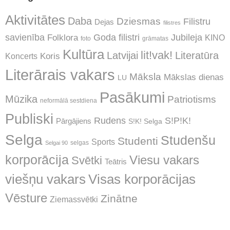
Aktivitātes
Daba
Dziesmas
Filistru
Dejas
filistres
Jubileja
savienība
Goda filistri
Folklora
KINO
foto
grāmatas
Kultūra
lit!vak!
Latvijai
Literatūra
Koncerts
Koris
Literārais vakars
Māksla
Mākslas dienas
LU
Pasākumi
Mūzika
Patriotisms
neformālā sestdiena
Publiski
Rudens
S!P!K!
Pārgājiens
S!K! Selga
Selga
Studenšu
Studenti
Sports
selgas
Selgai 90
korporācija
Viesu vakars
Svētki
Teātris
Visas korporācijas
viešņu vakars
Vēsture
Zinātne
Ziemassvētki