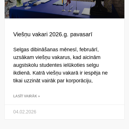
Viešņu vakari 2026.g. pavasarī
Selgas dibināšanas mēnesī, februārī,
uzsākam viešņu vakarus, kad aicinām
augstskolu studentes ielūkoties selgu
ikdienā. Katrā viešņu vakarā ir iespēja ne
tikai uzzināt vairāk par korporāciju,
LASĪT VAIRĀK »
04.02.2026