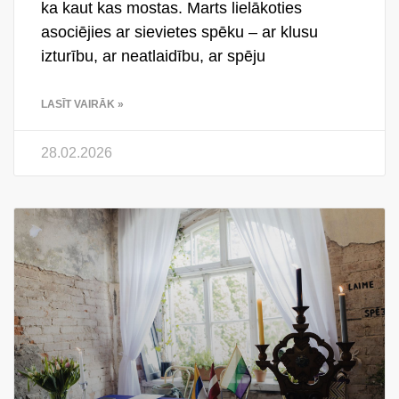
ka kaut kas mostas. Marts lielākoties
asociējies ar sievietes spēku – ar klusu
izturību, ar neatlaidību, ar spēju
LASĪT VAIRĀK »
28.02.2026