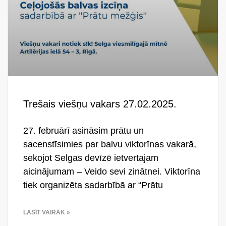
Trešais viešņu vakars 27.02.2025.
27. februārī asināsim prātu un
sacenstīsimies par balvu viktorīnas vakarā,
sekojot Selgas devīzē ietvertajam
aicinājumam – Veido sevi zinātnei. Viktorīna
tiek organizēta sadarbībā ar “Prātu
LASĪT VAIRĀK »