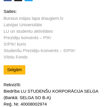
Saites:
Bursius mājas lapa draugiem.lv
Latvijas Universitāte
LU un studentu aktivitātes
Prezidiju konvents – P!K!
S!P!K! koris
Studenšu Prezidiju Konvents – S!P!K!
Vītolu Fonds
Selgām
Rekvizīti:
Biedrība LU STUDENŠU KORPORĀCIJA SELGA
(Bankā: SELGA SO B-A)
Reģ. Nr. 40008002974