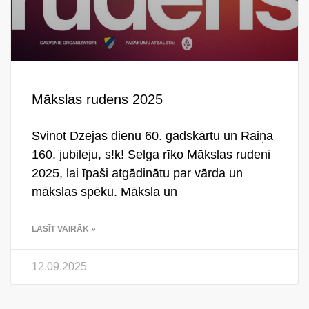
Mākslas rudens 2025
Svinot Dzejas dienu 60. gadskārtu un Raiņa
160. jubileju, s!k! Selga rīko Mākslas rudeni
2025, lai īpaši atgādinātu par vārda un
mākslas spēku. Māksla un
LASĪT VAIRĀK »
12.09.2025