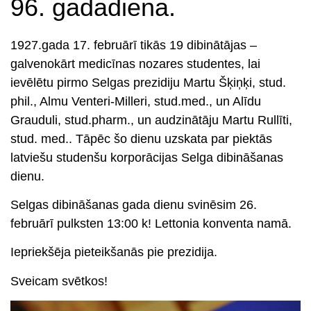
96. gadadiena.
1927.gada 17. februārī
tikās 19 dibinātājas –
galvenokārt medicīnas nozares studentes, lai
ievēlētu pirmo Selgas prezidiju Martu Šķiņķi, stud.
phil., Almu Venteri-Milleri, stud.med., un Alīdu
Grauduli, stud.pharm., un audzinātāju Martu Rullīti,
stud. med.. Tāpēc šo dienu uzskata par piektās
latviešu studenšu korporācijas
Selga dibināšanas
dienu
.
Selgas dibināšanas gada dienu svinēsim 26.
februārī pulksten 13:00 k! Lettonia konventa namā.
Iepriekšēja pieteikšanās pie prezidija.
Sveicam svētkos!