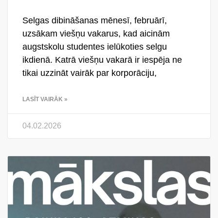
Selgas dibināšanas mēnesī, februārī,
uzsākam viešņu vakarus, kad aicinām
augstskolu studentes ielūkoties selgu
ikdienā. Katrā viešņu vakarā ir iespēja ne
tikai uzzināt vairāk par korporāciju,
LASĪT VAIRĀK »
04.02.2026