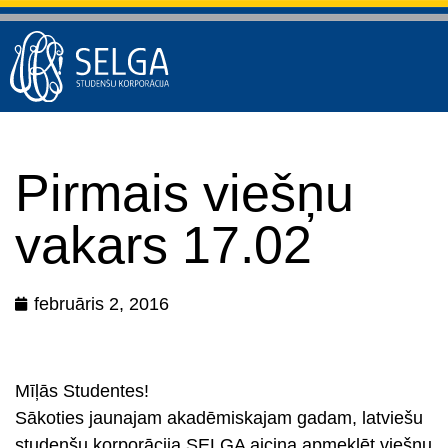
Pirmais viešņu
vakars 17.02
februāris 2, 2016
Mīļās Studentes!
Sākoties jaunajam akadēmiskajam gadam, latviešu
studenšu korporācija SELGA aicina apmeklēt viešņu