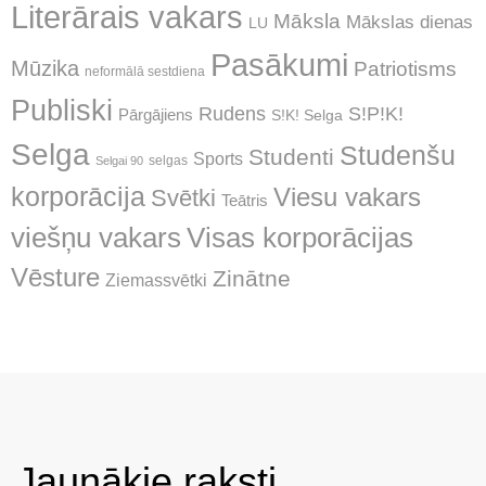
Literārais vakars
Māksla
Mākslas dienas
LU
Pasākumi
Mūzika
Patriotisms
neformālā sestdiena
Publiski
Rudens
S!P!K!
Pārgājiens
S!K! Selga
Selga
Studenšu
Studenti
Sports
selgas
Selgai 90
korporācija
Viesu vakars
Svētki
Teātris
Visas korporācijas
viešņu vakars
Vēsture
Zinātne
Ziemassvētki
Jaunākie raksti