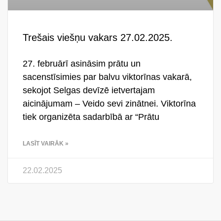
Trešais viešņu vakars 27.02.2025.
27. februārī asināsim prātu un
sacenstīsimies par balvu viktorīnas vakarā,
sekojot Selgas devīzē ietvertajam
aicinājumam – Veido sevi zinātnei. Viktorīna
tiek organizēta sadarbībā ar “Prātu
LASĪT VAIRĀK »
22.02.2025