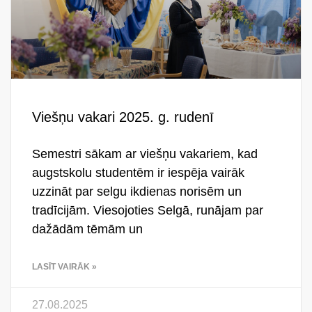
Viešņu vakari 2025. g. rudenī
Semestri sākam ar viešņu vakariem, kad
augstskolu studentēm ir iespēja vairāk
uzzināt par selgu ikdienas norisēm un
tradīcijām. Viesojoties Selgā, runājam par
dažādām tēmām un
LASĪT VAIRĀK »
27.08.2025