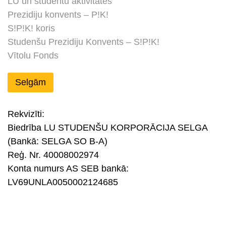
LU un studentu aktivitātes
Prezidiju konvents – P!K!
S!P!K! koris
Studenšu Prezidiju Konvents – S!P!K!
Vītolu Fonds
Selgām
Rekvizīti:
Biedrība LU STUDENŠU KORPORĀCIJA SELGA
(Bankā: SELGA SO B-A)
Reģ. Nr. 40008002974
Konta numurs AS SEB bankā:
LV69UNLA0050002124685