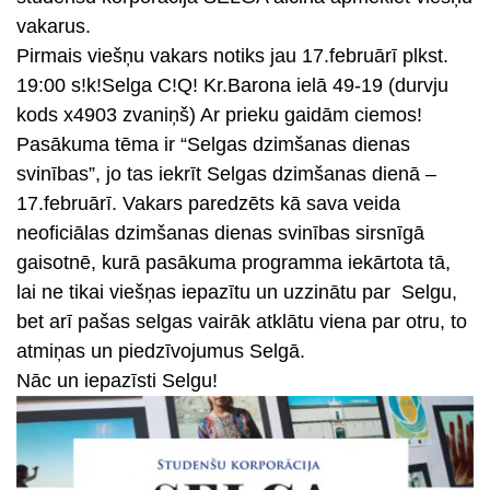
vakarus.
Pirmais viešņu vakars notiks jau
17.februārī plkst.
19:00 s!k!Selga C!Q!
Kr.Barona ielā 49-19 (durvju
kods x4903 zvaniņš) Ar prieku gaidām ciemos!
Pasākuma tēma ir
“Selgas dzimšanas dienas
svinības”
, jo tas iekrīt Selgas dzimšanas dienā –
17.februārī. Vakars paredzēts kā sava veida
neoficiālas dzimšanas dienas svinības sirsnīgā
gaisotnē, kurā pasākuma programma iekārtota tā,
lai ne tikai viešņas iepazītu un uzzinātu par Selgu,
bet arī pašas selgas vairāk atklātu viena par otru, to
atmiņas un piedzīvojumus Selgā.
Nāc un iepazīsti Selgu!