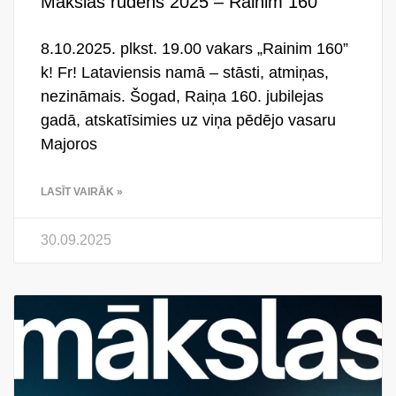
Mākslas rudens 2025 – Rainim 160
8.10.2025. plkst. 19.00 vakars „Rainim 160”
k! Fr! Lataviensis namā – stāsti, atmiņas,
nezināmais. Šogad, Raiņa 160. jubilejas
gadā, atskatīsimies uz viņa pēdējo vasaru
Majoros
LASĪT VAIRĀK »
30.09.2025