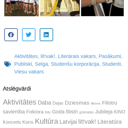
Aktivitātes
,
lit!vak!
,
Literārais vakars
,
Pasākumi
,
Publiski
,
Selga
,
Studenšu korporācija
,
Studenti
,
Viesu vakars
Atslēgvārdi
Aktivitātes
Daba
Dziesmas
Filistru
Dejas
filistres
Jubileja
savienība
Goda filistri
Folklora
KINO
foto
grāmatas
Kultūra
lit!vak!
Latvijai
Literatūra
Koncerts
Koris