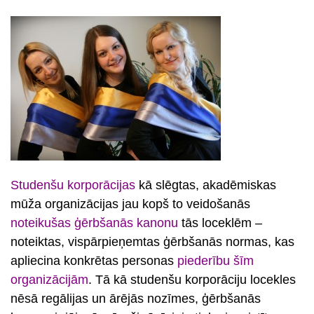
Studenšu korporācijas
kā slēgtas, akadēmiskas
mūža organizācijas jau kopš to veidošanās
noteikušas ģērbšanās kanonu
tās loceklēm –
noteiktas, vispārpieņemtas ģērbšanās normas, kas
apliecina konkrētas personas
piederību šīm
organizācijām
. Tā kā studenšu korporāciju locekles
nēsā regālijas un ārējās nozīmes, ģērbšanās