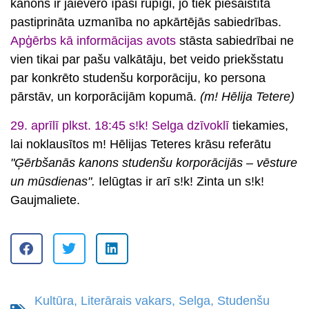
kanons ir jāievēro īpaši rūpīgi, jo tiek piesaistīta
pastiprināta uzmanība no apkārtējās sabiedrības.
Apģērbs kā informācijas avots
stāsta sabiedrībai ne
vien tikai par pašu valkātāju, bet veido priekšstatu
par konkrēto studenšu korporāciju, ko persona
pārstāv, un korporācijām kopumā.
(m! Hēlija Tetere)
29. aprīlī plkst. 18:45 s!k! Selga dzīvoklī
tiekamies,
lai noklausītos
m! Hēlijas Teteres
krāsu referātu
"Ģērbšanās kanons studenšu korporācijās – vēsture
un mūsdienas".
Ielūgtas ir arī
s!k! Zinta un s!k!
Gaujmaliete.
Kultūra
,
Literārais vakars
,
Selga
,
Studenšu