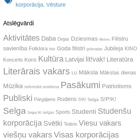
korporācija
,
Vēsture
Atslēgvārdi
Aktivitātes
Daba
Dziesmas
Filistru
Dejas
filistres
Jubileja
savienība
Goda filistri
Folklora
KINO
foto
grāmatas
Kultūra
lit!vak!
Latvijai
Literatūra
Koncerts
Koris
Literārais vakars
Māksla
Mākslas dienas
LU
Pasākumi
Mūzika
Patriotisms
neformālā sestdiena
Publiski
Rudens
S!P!K!
Pārgājiens
S!K! Selga
Selga
Studenšu
Studenti
Sports
selgas
Selgai 90
korporācija
Viesu vakars
Svētki
Teātris
Visas korporācijas
viešņu vakars