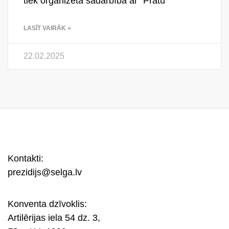
tiek organizēta sadarbībā ar “Prātu
LASĪT VAIRĀK »
22.02.2025
Kontakti:
prezidijs@selga.lv
Konventa dzīvoklis:
Artilērijas iela 54 dz. 3,