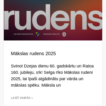
Mākslas rudens 2025
Svinot Dzejas dienu 60. gadskārtu un Raiņa
160. jubileju, s!k! Selga rīko Mākslas rudeni
2025, lai īpaši atgādinātu par vārda un
mākslas spēku. Māksla un
LASĪT VAIRĀK »