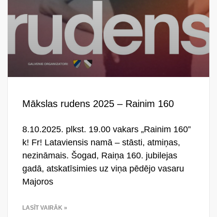
Mākslas rudens 2025 – Rainim 160
8.10.2025. plkst. 19.00 vakars „Rainim 160”
k! Fr! Lataviensis namā – stāsti, atmiņas,
nezināmais. Šogad, Raiņa 160. jubilejas
gadā, atskatīsimies uz viņa pēdējo vasaru
Majoros
LASĪT VAIRĀK »