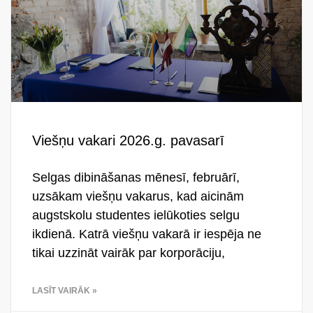
Viešņu vakari 2026.g. pavasarī
Selgas dibināšanas mēnesī, februārī,
uzsākam viešņu vakarus, kad aicinām
augstskolu studentes ielūkoties selgu
ikdienā. Katrā viešņu vakarā ir iespēja ne
tikai uzzināt vairāk par korporāciju,
LASĪT VAIRĀK »