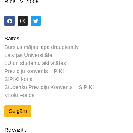
Rīga LV -1009
Saites:
Bursius mājas lapa draugiem.lv
Latvijas Universitāte
LU un studentu aktivitātes
Prezidiju konvents – P!K!
S!P!K! koris
Studenšu Prezidiju Konvents – S!P!K!
Vītolu Fonds
Selgām
Rekvizīti: