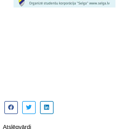
Atslēgvārdi