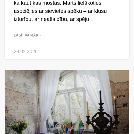
ka kaut kas mostas. Marts lielākoties
asociējies ar sievietes spēku – ar klusu
izturību, ar neatlaidību, ar spēju
LASĪT VAIRĀK »
28.02.2026