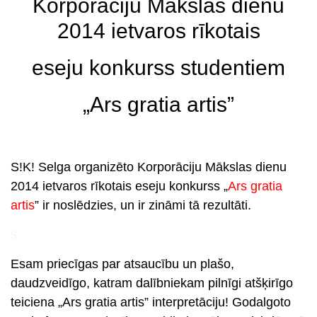
Korporāciju Mākslas dienu
2014 ietvaros rīkotais
eseju konkurss studentiem
„Ars gratia artis”
S!K! Selga organizēto Korporāciju Mākslas dienu
2014 ietvaros rīkotais eseju konkurss „
Ars gratia
artis
” ir noslēdzies, un ir zināmi tā
rezultāti
.
s
Esam priecīgas par atsaucību un plašo,
daudzveidīgo, katram dalībniekam pilnīgi atšķirīgo
teiciena „Ars gratia artis” interpretāciju! Godalgoto