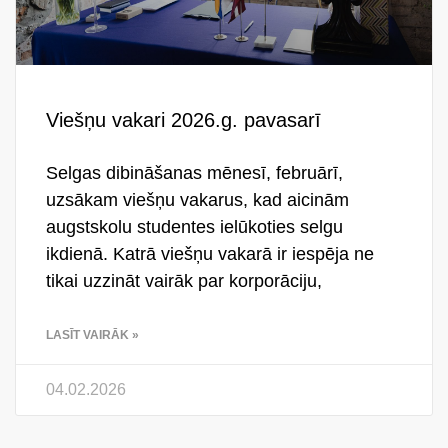
Viešņu vakari 2026.g. pavasarī
Selgas dibināšanas mēnesī, februārī,
uzsākam viešņu vakarus, kad aicinām
augstskolu studentes ielūkoties selgu
ikdienā. Katrā viešņu vakarā ir iespēja ne
tikai uzzināt vairāk par korporāciju,
LASĪT VAIRĀK »
04.02.2026