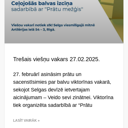
Trešais viešņu vakars 27.02.2025.
27. februārī asināsim prātu un
sacenstīsimies par balvu viktorīnas vakarā,
sekojot Selgas devīzē ietvertajam
aicinājumam – Veido sevi zinātnei. Viktorīna
tiek organizēta sadarbībā ar “Prātu
LASĪT VAIRĀK »