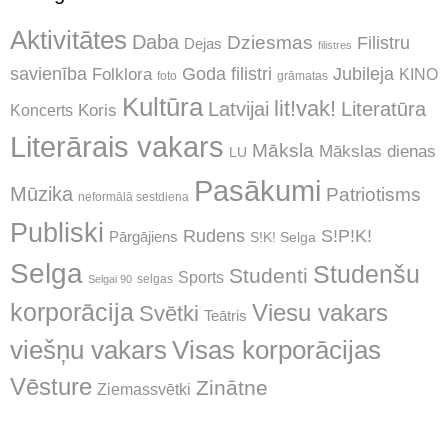
Aktivitātes
Daba
Dziesmas
Filistru
Dejas
filistres
Jubileja
savienība
Goda filistri
Folklora
KINO
foto
grāmatas
Kultūra
lit!vak!
Latvijai
Literatūra
Koncerts
Koris
Literārais vakars
Māksla
Mākslas dienas
LU
Pasākumi
Mūzika
Patriotisms
neformālā sestdiena
Publiski
Rudens
S!P!K!
Pārgājiens
S!K! Selga
Selga
Studenšu
Studenti
Sports
selgas
Selgai 90
korporācija
Viesu vakars
Svētki
Teātris
Visas korporācijas
viešņu vakars
Vēsture
Zinātne
Ziemassvētki