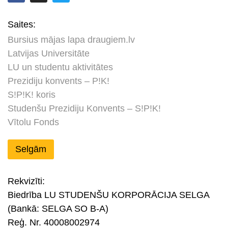
Saites:
Bursius mājas lapa draugiem.lv
Latvijas Universitāte
LU un studentu aktivitātes
Prezidiju konvents – P!K!
S!P!K! koris
Studenšu Prezidiju Konvents – S!P!K!
Vītolu Fonds
Selgām
Rekvizīti:
Biedrība LU STUDENŠU KORPORĀCIJA SELGA
(Bankā: SELGA SO B-A)
Reģ. Nr. 40008002974