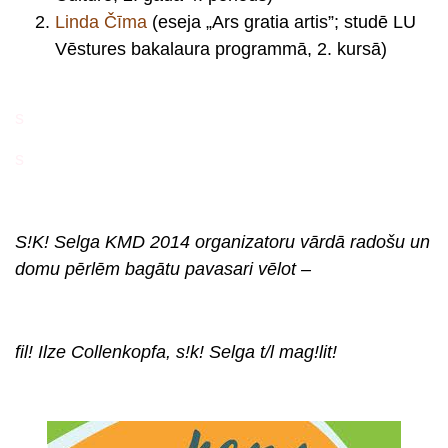
Linda Čīma
(eseja „Ars gratia artis”; studē LU
Vēstures bakalaura programmā, 2. kursā)
s
s
S!K! Selga KMD 2014 organizatoru vārdā radošu un
domu pērlēm bagātu pavasari vēlot –
fil! Ilze Collenkopfa, s!k! Selga t/l mag!lit!