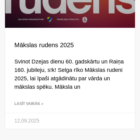
Mākslas rudens 2025
Svinot Dzejas dienu 60. gadskārtu un Raiņa
160. jubileju, s!k! Selga rīko Mākslas rudeni
2025, lai īpaši atgādinātu par vārda un
mākslas spēku. Māksla un
LASĪT VAIRĀK »
12.09.2025