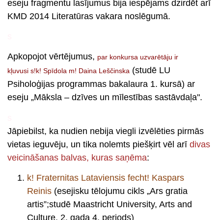
eseju fragmentu lasījumus bija iespējams dzirdēt arī
KMD 2014 Literatūras vakara noslēgumā.
s
Apkopojot vērtējumus,
par konkursa uzvarētāju ir
(studē LU
kļuvusi s!k! Spīdola m! Daina Leščinska
Psiholoģijas programmas bakalaura 1. kursā) ar
eseju „
Māksla – dzīves un mīlestības sastāvdaļa
".
s
Jāpiebilst, ka nudien nebija viegli izvēlēties pirmās
vietas ieguvēju, un tika nolemts piešķirt vēl arī
divas
veicināšanas balvas, kuras saņēma
:
k! Fraternitas Lataviensis fecht! Kaspars
Reinis
(esejisku tēlojumu cikls „Ars gratia
artis”;studē Maastricht University, Arts and
Culture, 2. gada 4. periods)