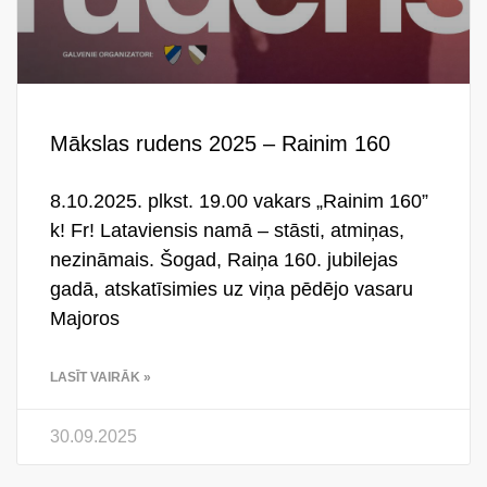
Mākslas rudens 2025 – Rainim 160
8.10.2025. plkst. 19.00 vakars „Rainim 160”
k! Fr! Lataviensis namā – stāsti, atmiņas,
nezināmais. Šogad, Raiņa 160. jubilejas
gadā, atskatīsimies uz viņa pēdējo vasaru
Majoros
LASĪT VAIRĀK »
30.09.2025