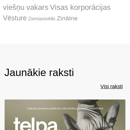
Visas korporācijas
viešņu vakars
Vēsture
Zinātne
Ziemassvētki
Jaunākie raksti
Visi raksti