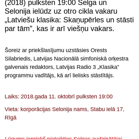
(2018) pulksten 19:00 Selga un
Selonija ielūdz uz otro cikla vakaru
„Latviešu klasika: Skaņupērles un stāsti
par tām”, kas ir arī viešņu vakars.
s
Šoreiz ar priekšlasījumu uzstāsies
Orests
Silabriedis
, Latvijas Nacionālā simfoniskā orķestra
galvenais redaktors, Latvijas Radio 3 „Klasika”
programmu vadītājs, kā arī lielisks stāstītājs.
s
Laiks
: 2018.gada 11. oktobrī pulksten 19:00
Vieta
: korporācijas Selonija nams, Stabu ielā 17,
Rīgā
s
Lūgums iepriekš pieteikties Selgas audzinātājai