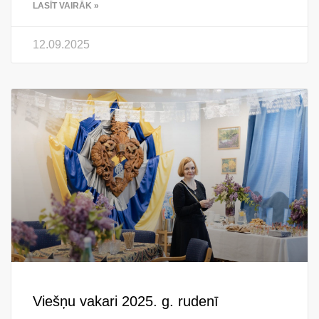
LASĪT VAIRĀK »
12.09.2025
Viešņu vakari 2025. g. rudenī