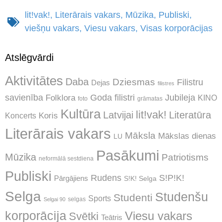
lit!vak!
,
Literārais vakars
,
Mūzika
,
Publiski
,
viešņu vakars
,
Viesu vakars
,
Visas korporācijas
Atslēgvārdi
Aktivitātes
Daba
Dziesmas
Filistru
Dejas
filistres
Jubileja
savienība
Goda filistri
Folklora
KINO
foto
grāmatas
Kultūra
lit!vak!
Latvijai
Literatūra
Koncerts
Koris
Literārais vakars
Māksla
Mākslas dienas
LU
Pasākumi
Mūzika
Patriotisms
neformālā sestdiena
Publiski
Rudens
S!P!K!
Pārgājiens
S!K! Selga
Selga
Studenšu
Studenti
Sports
selgas
Selgai 90
korporācija
Viesu vakars
Svētki
Teātris