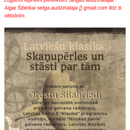
Aigai Šibeikai selga.audzinataja [] gmail.com
līdz 8.
oktobrim
.
s