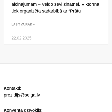
aicinājumam – Veido sevi zinātnei. Viktorīna
tiek organizēta sadarbībā ar “Prātu
LASĪT VAIRĀK »
22.02.2025
Kontakti:
prezidijs@selga.lv
Konventa dzīvoklis: