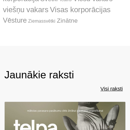
Visas korporācijas
viešņu vakars
Vēsture
Zinātne
Ziemassvētki
Jaunākie raksti
Visi raksti