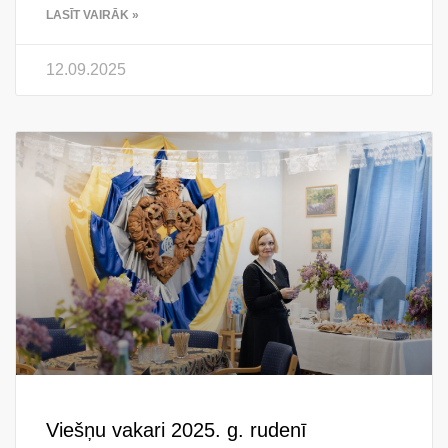
LASĪT VAIRĀK »
12.09.2025
Viešņu vakari 2025. g. rudenī