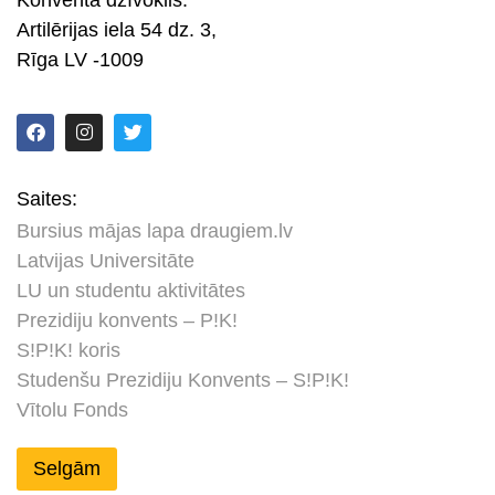
Konventa dzīvoklis:
Artilērijas iela 54 dz. 3,
Rīga LV -1009
Saites:
Bursius mājas lapa draugiem.lv
Latvijas Universitāte
LU un studentu aktivitātes
Prezidiju konvents – P!K!
S!P!K! koris
Studenšu Prezidiju Konvents – S!P!K!
Vītolu Fonds
Selgām