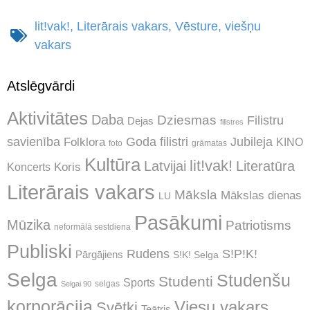
lit!vak!
,
Literārais vakars
,
Vēsture
,
viešņu
vakars
Atslēgvārdi
Aktivitātes
Daba
Dziesmas
Filistru
Dejas
filistres
Jubileja
savienība
Goda filistri
Folklora
KINO
foto
grāmatas
Kultūra
lit!vak!
Latvijai
Literatūra
Koncerts
Koris
Literārais vakars
Māksla
Mākslas dienas
LU
Pasākumi
Mūzika
Patriotisms
neformālā sestdiena
Publiski
Rudens
S!P!K!
Pārgājiens
S!K! Selga
Selga
Studenšu
Studenti
Sports
selgas
Selgai 90
korporācija
Viesu vakars
Svētki
Teātris