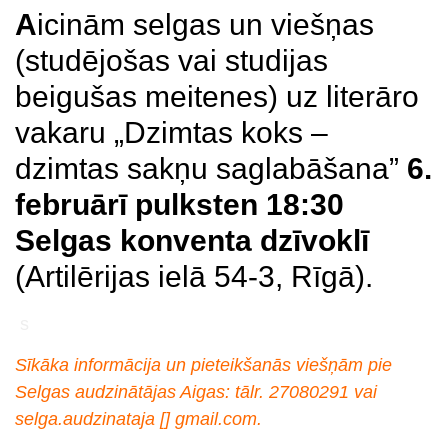
A
icinām selgas un viešņas
(studējošas vai studijas
beigušas meitenes) uz literāro
vakaru „Dzimtas koks –
dzimtas sakņu saglabāšana”
6.
februārī pulksten 18:30
Selgas konventa dzīvoklī
(Artilērijas ielā 54-3, Rīgā).
s
Sīkāka informācija un pieteikšanās viešņām pie
Selgas audzinātājas Aigas: tālr. 27080291 vai
selga.audzinataja [] gmail.com.