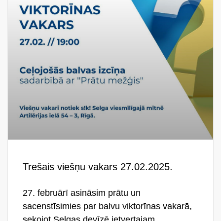
Trešais viešņu vakars 27.02.2025.
27. februārī asināsim prātu un
sacenstīsimies par balvu viktorīnas vakarā,
sekojot Selgas devīzē ietvertajam