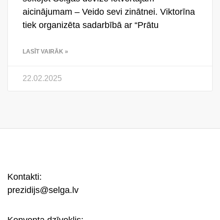
aicinājumam – Veido sevi zinātnei. Viktorīna
tiek organizēta sadarbībā ar “Prātu
LASĪT VAIRĀK »
22.02.2025
Kontakti:
prezidijs@selga.lv