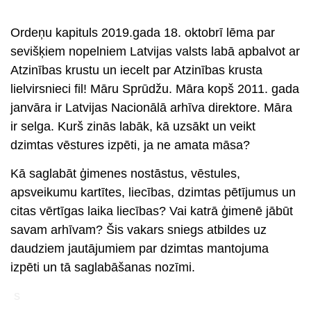
Ordeņu kapituls 2019.gada 18. oktobrī lēma par
sevišķiem nopelniem Latvijas valsts labā apbalvot ar
Atzinības krustu un iecelt par Atzinības krusta
lielvirsnieci fil! Māru Sprūdžu. Māra kopš 2011. gada
janvāra ir Latvijas Nacionālā arhīva direktore. Māra
ir selga. Kurš zinās labāk, kā uzsākt un veikt
dzimtas vēstures izpēti, ja ne amata māsa?
Kā saglabāt ģimenes nostāstus, vēstules,
apsveikumu kartītes, liecības, dzimtas pētījumus un
citas vērtīgas laika liecības? Vai katrā ģimenē jābūt
savam arhīvam? Šis vakars sniegs atbildes uz
daudziem jautājumiem par dzimtas mantojuma
izpēti un tā saglabāšanas nozīmi.
s