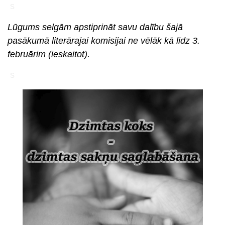
s
Lūgums selgām apstiprināt savu dalību šajā
pasākumā literārajai komisijai ne vēlāk kā
līdz 3.
februārim
(ieskaitot).
s