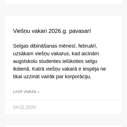
Viešņu vakari 2026.g. pavasarī
Selgas dibināšanas mēnesī, februārī,
uzsākam viešņu vakarus, kad aicinām
augstskolu studentes ielūkoties selgu
ikdienā. Katrā viešņu vakarā ir iespēja ne
tikai uzzināt vairāk par korporāciju,
LASĪT VAIRĀK »
04.02.2026