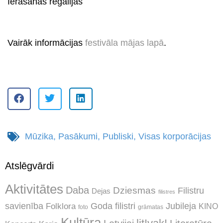
Ierašanās regālijās
s
Vairāk informācijas
festivāla mājas lapā
.
s
Mūzika
,
Pasākumi
,
Publiski
,
Visas korporācijas
Atslēgvārdi
Aktivitātes
Daba
Dziesmas
Filistru
Dejas
filistres
Jubileja
savienība
Goda filistri
Folklora
KINO
foto
grāmatas
Kultūra