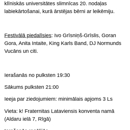
klīniskās universitātes slimnīcas 20. nodaļas
labiekārtošanai, kurā ārstējas bērni ar leikēmiju.
s
Festivālā piedalīsies
: Ivo Grīsniņš-Grīslis, Goran
Gora, Anita Intaite, King Karls Band, DJ Normunds
Vucāns un citi.
s
Ierašanās no pulksten 19:30
Sākums pulksten 21:00
Ieeja par ziedojumiem
: minimālais apjoms 3 Ls
Vieta
: k! Fraternitas Lataviensis konventa namā
(Aldaru ielā 7, Rīgā)