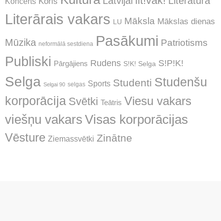
lit!vak!
Latvijai
Literatūra
Koncerts
Koris
Literārais vakars
Māksla
Mākslas dienas
LU
Pasākumi
Mūzika
Patriotisms
neformālā sestdiena
Publiski
Rudens
S!P!K!
Pārgājiens
S!K! Selga
Selga
Studenšu
Studenti
Sports
selgas
Selgai 90
korporācija
Viesu vakars
Svētki
Teātris
Visas korporācijas
viešņu vakars
Vēsture
Zinātne
Ziemassvētki