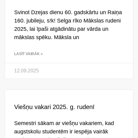
Svinot Dzejas dienu 60. gadskārtu un Raiņa
160. jubileju, s!k! Selga rīko Mākslas rudeni
2025, lai īpaši atgādinātu par vārda un
mākslas spēku. Māksla un
LASĪT VAIRĀK »
12.09.2025
Viešņu vakari 2025. g. rudenī
Semestri sākam ar viešņu vakariem, kad
augstskolu studentēm ir iespēja vairāk