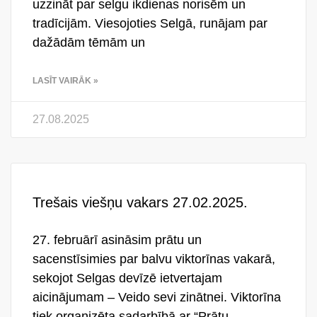
uzzināt par selgu ikdienas norisēm un
tradīcijām. Viesojoties Selgā, runājam par
dažādām tēmām un
LASĪT VAIRĀK »
27.08.2025
Trešais viešņu vakars 27.02.2025.
27. februārī asināsim prātu un
sacenstīsimies par balvu viktorīnas vakarā,
sekojot Selgas devīzē ietvertajam
aicinājumam – Veido sevi zinātnei. Viktorīna
tiek organizēta sadarbībā ar “Prātu