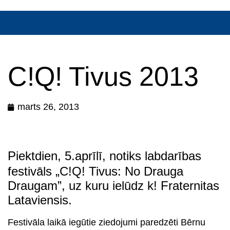
C!Q! Tivus 2013
marts 26, 2013
Piektdien, 5.aprīlī, notiks labdarības
festivāls „C!Q! Tivus: No Drauga
Draugam”, uz kuru ielūdz k! Fraternitas
Lataviensis.
Festivāla laikā iegūtie
ziedojumi
paredzēti Bērnu