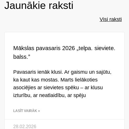
Jaunākie raksti
Visi raksti
Mākslas pavasaris 2026 „telpa. sieviete.
balss.”
Pavasaris ienāk klusi. Ar gaismu un sajūtu,
ka kaut kas mostas. Marts lielākoties
asociējies ar sievietes spēku – ar klusu
izturību, ar neatlaidību, ar spēju
LASĪT VAIRĀK »
28.02.2026