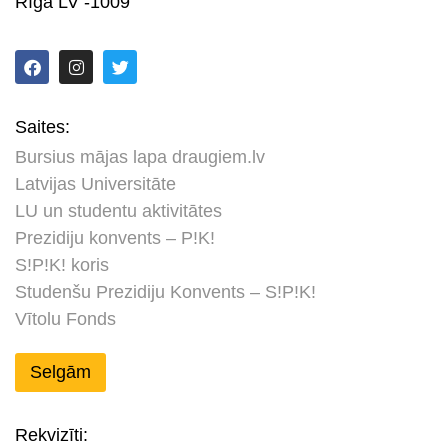
Rīga LV -1009
Saites:
Bursius mājas lapa draugiem.lv
Latvijas Universitāte
LU un studentu aktivitātes
Prezidiju konvents – P!K!
S!P!K! koris
Studenšu Prezidiju Konvents – S!P!K!
Vītolu Fonds
Selgām
Rekvizīti: