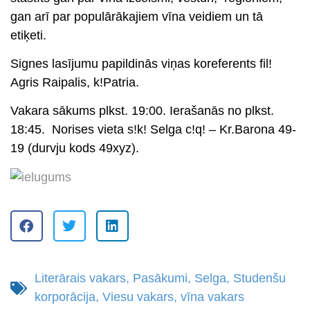
gan arī par populārākajiem vīna veidiem un tā
etiķeti.
Signes lasījumu papildinās viņas koreferents fil!
Agris Raipalis, k!Patria.
Vakara sākums plkst. 19:00
. Ierašanās no plkst.
18:45. Norises vieta s!k! Selga c!q! – Kr.Barona 49-
19 (durvju kods 49xyz).
Literārais vakars
,
Pasākumi
,
Selga
,
Studenšu
korporācija
,
Viesu vakars
,
vīna vakars