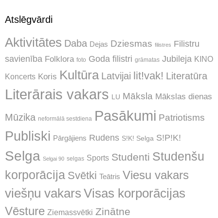
Atslēgvārdi
Aktivitātes
Daba
Dziesmas
Filistru
Dejas
filistres
Jubileja
savienība
Goda filistri
Folklora
KINO
foto
grāmatas
Kultūra
lit!vak!
Latvijai
Literatūra
Koncerts
Koris
Literārais vakars
Māksla
Mākslas dienas
LU
Pasākumi
Mūzika
Patriotisms
neformālā sestdiena
Publiski
Rudens
S!P!K!
Pārgājiens
S!K! Selga
Selga
Studenšu
Studenti
Sports
selgas
Selgai 90
korporācija
Viesu vakars
Svētki
Teātris
Visas korporācijas
viešņu vakars
Vēsture
Zinātne
Ziemassvētki