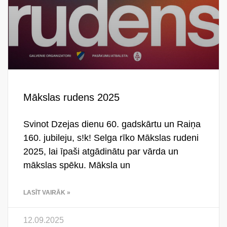
Mākslas rudens 2025
Svinot Dzejas dienu 60. gadskārtu un Raiņa
160. jubileju, s!k! Selga rīko Mākslas rudeni
2025, lai īpaši atgādinātu par vārda un
mākslas spēku. Māksla un
LASĪT VAIRĀK »
12.09.2025