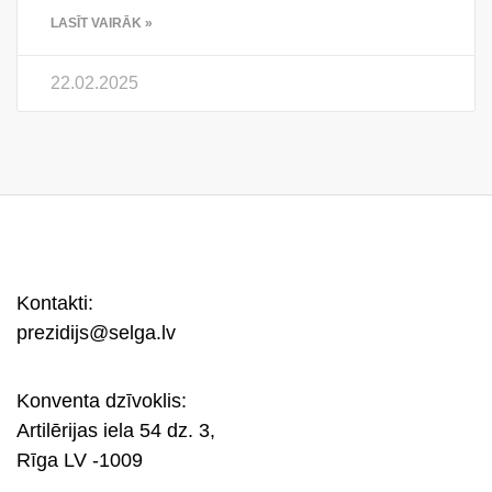
LASĪT VAIRĀK »
22.02.2025
Kontakti:
prezidijs@selga.lv
Konventa dzīvoklis:
Artilērijas iela 54 dz. 3,
Rīga LV -1009