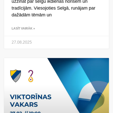
uzzināt par selgu ikdienas norisēm un
tradīcijām. Viesojoties Selgā, runājam par
dažādām tēmām un
LASĪT VAIRĀK »
27.08.2025