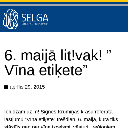
6. maijā lit!vak! ”
Vīna etiķete”
aprīlis 29, 2015
Ielūdzam uz m! Signes Krūmiņas krāsu referāta
lasījumu
“Vīna etiķete”
trešdien, 6. maijā
, kurā tiks
stāstīts gan par vīna izcelsmi, vēsturi, reģioniem,