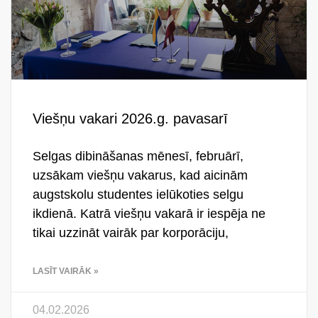
Viešņu vakari 2026.g. pavasarī
Selgas dibināšanas mēnesī, februārī,
uzsākam viešņu vakarus, kad aicinām
augstskolu studentes ielūkoties selgu
ikdienā. Katrā viešņu vakarā ir iespēja ne
tikai uzzināt vairāk par korporāciju,
LASĪT VAIRĀK »
04.02.2026