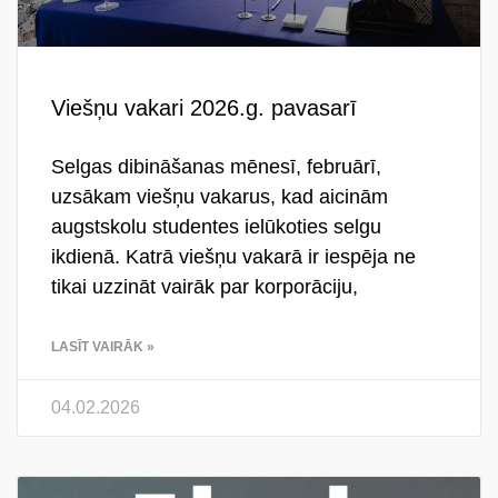
Viešņu vakari 2026.g. pavasarī
Selgas dibināšanas mēnesī, februārī,
uzsākam viešņu vakarus, kad aicinām
augstskolu studentes ielūkoties selgu
ikdienā. Katrā viešņu vakarā ir iespēja ne
tikai uzzināt vairāk par korporāciju,
LASĪT VAIRĀK »
04.02.2026