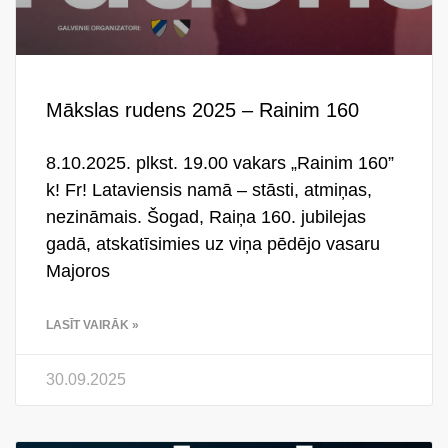
Mākslas rudens 2025 – Rainim 160
8.10.2025. plkst. 19.00 vakars „Rainim 160”
k! Fr! Lataviensis namā – stāsti, atmiņas,
nezināmais. Šogad, Raiņa 160. jubilejas
gadā, atskatīsimies uz viņa pēdējo vasaru
Majoros
LASĪT VAIRĀK »
30.09.2025