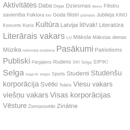
Aktivitātes
Daba
Dziesmas
Filistru
Dejas
filistres
Jubileja
savienība
Goda filistri
Folklora
KINO
foto
grāmatas
Kultūra
lit!vak!
Latvijai
Literatūra
Koncerts
Koris
Literārais vakars
Māksla
Mākslas dienas
LU
Pasākumi
Mūzika
Patriotisms
neformālā sestdiena
Publiski
Rudens
S!P!K!
Pārgājiens
S!K! Selga
Selga
Studenšu
Studenti
Sports
selgas
Selgai 90
korporācija
Viesu vakars
Svētki
Teātris
Visas korporācijas
viešņu vakars
Vēsture
Zinātne
Ziemassvētki