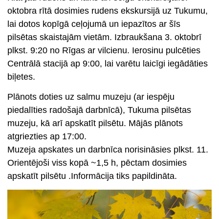
oktobra rītā dosimies rudens ekskursijā uz
Tukumu
,
lai dotos kopīgā ceļojumā un iepazītos ar šīs
pilsētas skaistajām vietām.
Izbraukšana 3. oktobrī
plkst. 9:20 no Rīgas ar vilcienu. Ierosinu pulcēties
Centrālā stacijā ap 9:00, lai varētu laicīgi iegādāties
biļetes.
Plānots doties uz salmu muzeju (ar iespēju
piedalīties radošajā darbnīcā), Tukuma pilsētas
muzeju, kā arī apskatīt pilsētu. Mājās plānots
atgriezties ap 17:00.
Muzeja apskates un darbnīca norisināsies plkst. 11.
Orientējoši viss kopā ~1,5 h, pēctam dosimies
apskatīt pilsētu .Informācija tiks papildināta.