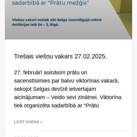
Trešais viešņu vakars 27.02.2025.
27. februārī asināsim prātu un
sacenstīsimies par balvu viktorīnas vakarā,
sekojot Selgas devīzē ietvertajam
aicinājumam – Veido sevi zinātnei. Viktorīna
tiek organizēta sadarbībā ar “Prātu
LASĪT VAIRĀK »