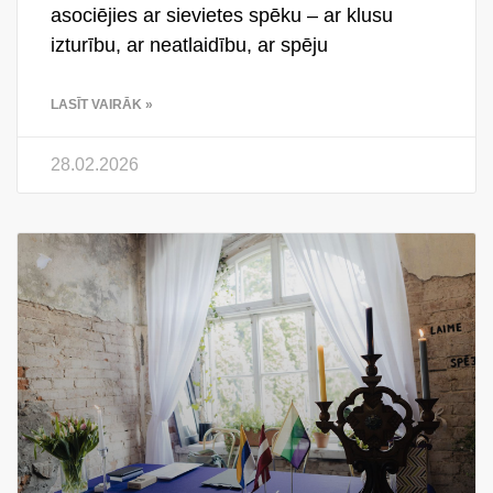
asociējies ar sievietes spēku – ar klusu
izturību, ar neatlaidību, ar spēju
LASĪT VAIRĀK »
28.02.2026