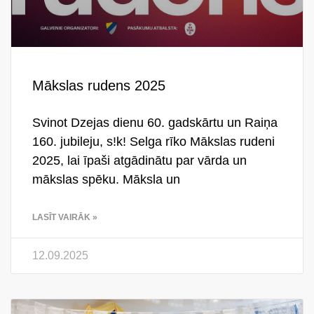
Mākslas rudens 2025
Svinot Dzejas dienu 60. gadskārtu un Raiņa
160. jubileju, s!k! Selga rīko Mākslas rudeni
2025, lai īpaši atgādinātu par vārda un
mākslas spēku. Māksla un
LASĪT VAIRĀK »
12.09.2025