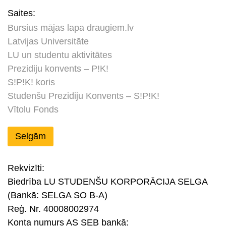
Saites:
Bursius mājas lapa draugiem.lv
Latvijas Universitāte
LU un studentu aktivitātes
Prezidiju konvents – P!K!
S!P!K! koris
Studenšu Prezidiju Konvents – S!P!K!
Vītolu Fonds
Selgām
Rekvizīti:
Biedrība LU STUDENŠU KORPORĀCIJA SELGA
(Bankā: SELGA SO B-A)
Reģ. Nr. 40008002974
Konta numurs AS SEB bankā: