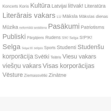
Kultūra
lit!vak!
Latvijai
Literatūra
Koncerts
Koris
Literārais vakars
Māksla
Mākslas dienas
LU
Pasākumi
Mūzika
Patriotisms
neformālā sestdiena
Publiski
Rudens
S!P!K!
Pārgājiens
S!K! Selga
Selga
Studenšu
Studenti
Sports
selgas
Selgai 90
korporācija
Viesu vakars
Svētki
Teātris
Visas korporācijas
viešņu vakars
Vēsture
Zinātne
Ziemassvētki