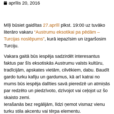
aprīlis 20, 2016
Mīļi būsiet gaidītas
27.aprīlī
plkst. 19:00 uz tuvāko
literāro vakaru
“Austrumu eksotikai pa pēdām –
Turcijas noslēpums”
, kurā iepazīsim un izgaršosim
Turciju.
Vakara gaitā būs iespēja sadzirdēt interesantus
faktus par šīs eksotiskās Austrumu valsts kultūru,
tradīcijām, apskates vietām, cilvēkiem, dabu. Baudīt
gardo turku kafiju un gardumus, kā arī katrai no
mums būs iespēja dalīties savā pieredzē un atmiņās
par redzēto un piedzīvoto, dzīvojot vai ceļojot uz šo
skaisto zemi.
Ierašanās bez regālijām, līdzi ņemot vismaz vienu
turku stila akcentu vai tērpa elementu.