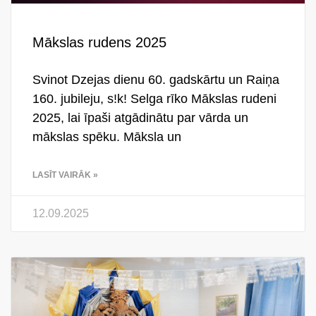
Mākslas rudens 2025
Svinot Dzejas dienu 60. gadskārtu un Raiņa
160. jubileju, s!k! Selga rīko Mākslas rudeni
2025, lai īpaši atgādinātu par vārda un
mākslas spēku. Māksla un
LASĪT VAIRĀK »
12.09.2025