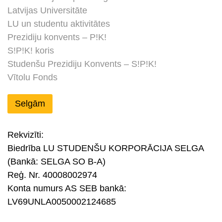
Latvijas Universitāte
LU un studentu aktivitātes
Prezidiju konvents – P!K!
S!P!K! koris
Studenšu Prezidiju Konvents – S!P!K!
Vītolu Fonds
Selgām
Rekvizīti:
Biedrība LU STUDENŠU KORPORĀCIJA SELGA
(Bankā: SELGA SO B-A)
Reģ. Nr. 40008002974
Konta numurs AS SEB bankā:
LV69UNLA0050002124685