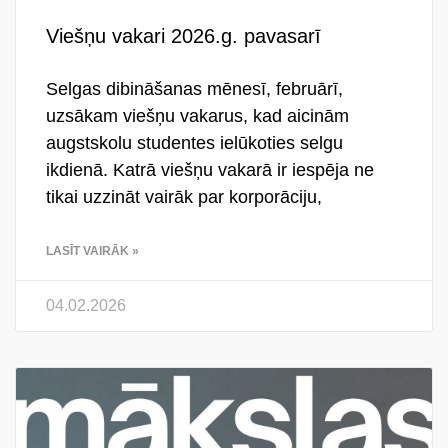
Viešņu vakari 2026.g. pavasarī
Selgas dibināšanas mēnesī, februārī,
uzsākam viešņu vakarus, kad aicinām
augstskolu studentes ielūkoties selgu
ikdienā. Katrā viešņu vakarā ir iespēja ne
tikai uzzināt vairāk par korporāciju,
LASĪT VAIRĀK »
04.02.2026