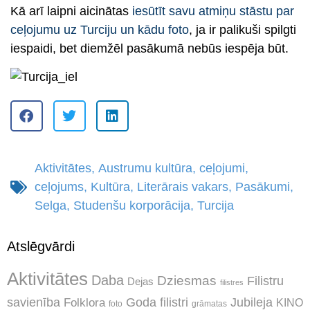
Kā arī laipni aicinātas
iesūtīt savu atmiņu stāstu par
ceļojumu uz Turciju un kādu foto
, ja ir palikuši spilgti
iespaidi, bet diemžēl pasākumā nebūs iespēja būt.
Aktivitātes
,
Austrumu kultūra
,
ceļojumi
,
ceļojums
,
Kultūra
,
Literārais vakars
,
Pasākumi
,
Selga
,
Studenšu korporācija
,
Turcija
Atslēgvārdi
Aktivitātes
Daba
Dziesmas
Filistru
Dejas
filistres
Jubileja
savienība
Goda filistri
Folklora
KINO
foto
grāmatas