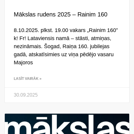
Mākslas rudens 2025 – Rainim 160
8.10.2025. plkst. 19.00 vakars „Rainim 160”
k! Fr! Lataviensis namā – stāsti, atmiņas,
nezināmais. Šogad, Raiņa 160. jubilejas
gadā, atskatīsimies uz viņa pēdējo vasaru
Majoros
LASĪT VAIRĀK »
30.09.2025