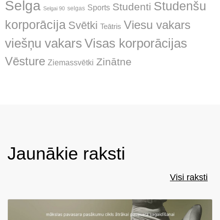
Selga
Studenšu
Studenti
Sports
selgas
Selgai 90
korporācija
Viesu vakars
Svētki
Teātris
Visas korporācijas
viešņu vakars
Vēsture
Zinātne
Ziemassvētki
Jaunākie raksti
Visi raksti