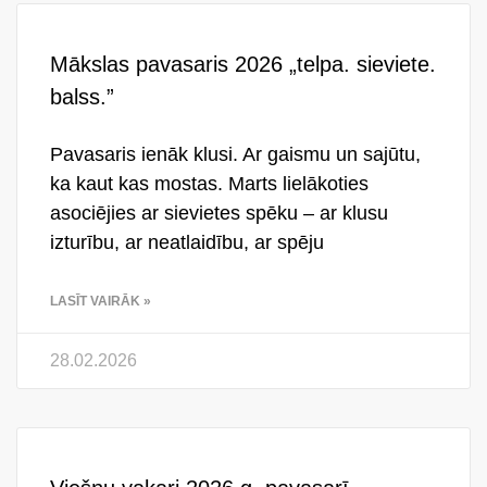
Mākslas pavasaris 2026 „telpa. sieviete.
balss.”
Pavasaris ienāk klusi. Ar gaismu un sajūtu,
ka kaut kas mostas. Marts lielākoties
asociējies ar sievietes spēku – ar klusu
izturību, ar neatlaidību, ar spēju
LASĪT VAIRĀK »
28.02.2026