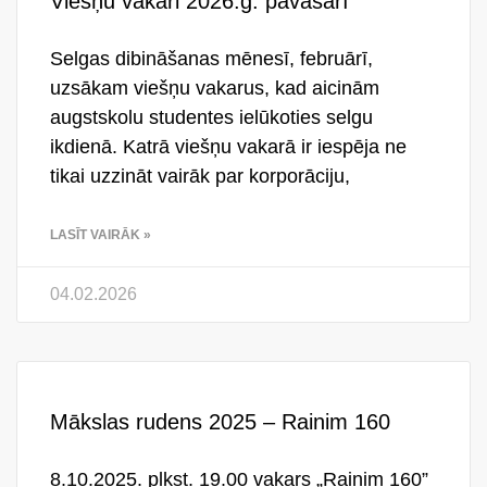
Viešņu vakari 2026.g. pavasarī
Selgas dibināšanas mēnesī, februārī,
uzsākam viešņu vakarus, kad aicinām
augstskolu studentes ielūkoties selgu
ikdienā. Katrā viešņu vakarā ir iespēja ne
tikai uzzināt vairāk par korporāciju,
LASĪT VAIRĀK »
04.02.2026
Mākslas rudens 2025 – Rainim 160
8.10.2025. plkst. 19.00 vakars „Rainim 160”