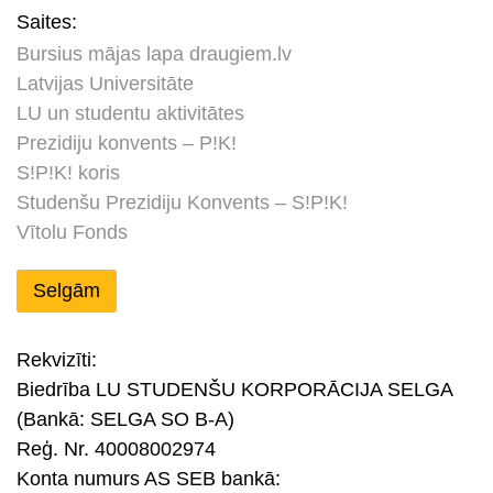
Saites:
Bursius mājas lapa draugiem.lv
Latvijas Universitāte
LU un studentu aktivitātes
Prezidiju konvents – P!K!
S!P!K! koris
Studenšu Prezidiju Konvents – S!P!K!
Vītolu Fonds
Selgām
Rekvizīti:
Biedrība LU STUDENŠU KORPORĀCIJA SELGA
(Bankā: SELGA SO B-A)
Reģ. Nr. 40008002974
Konta numurs AS SEB bankā: