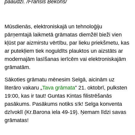
paaudzi. /Fransis Bēkons/
s
Mūsdienās, elektroniskajā un tehnoloģiju
pārņemtajā laikmetā grāmatas diemžēl bieži vien
kļūst par aizmirstu vērtību, par lieku priekšmetu, kas
ar putekļiem tiek noguldīts plauktos un aizstāts ar
modernajām lasīšanas ierīcēm vai elektroniskajām
grāmatām.
Sākoties grāmatu mēnesim Selgā, aicinām uz
literāro vakaru
„
Tava grāmata
” 21. oktobrī, pulksten
19:00
, kas ir taut! Guntas Kintas filistrēšanās
pasākums. Pasākums notiks s!k! Selga konventa
dzīvoklī (Kr.Barona iela 49-19). Ņemam līdzi savas
grāmatas!
s