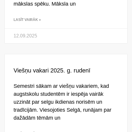
mākslas spēku. Māksla un
LASĪT VAIRĀK »
12.09.2025
Viešņu vakari 2025. g. rudenī
Semestri sākam ar viešņu vakariem, kad
augstskolu studentēm ir iespēja vairāk
uzzināt par selgu ikdienas norisēm un
tradīcijām. Viesojoties Selgā, runājam par
dažādām tēmām un