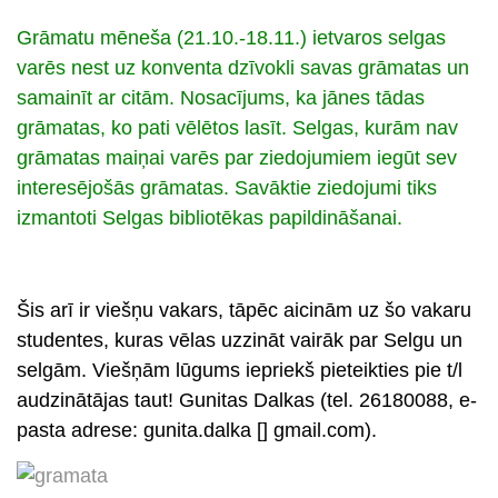
Grāmatu mēneša (21.10.-18.11.) ietvaros selgas
varēs nest uz konventa dzīvokli savas grāmatas un
samainīt ar citām. Nosacījums, ka jānes tādas
grāmatas, ko pati vēlētos lasīt. Selgas, kurām nav
grāmatas maiņai varēs par ziedojumiem iegūt sev
interesējošās grāmatas. Savāktie ziedojumi tiks
izmantoti Selgas bibliotēkas papildināšanai.
s
Šis arī ir viešņu vakars, tāpēc aicinām uz šo vakaru
studentes, kuras vēlas uzzināt vairāk par Selgu un
selgām.
Viešņām lūgums iepriekš pieteikties pie t/l
audzinātājas taut! Gunitas Dalkas (tel. 26180088, e-
pasta adrese: gunita.dalka [] gmail.com).