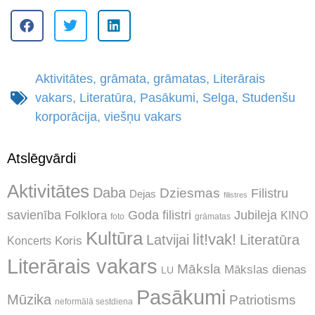
Aktivitātes
,
grāmata
,
grāmatas
,
Literārais
vakars
,
Literatūra
,
Pasākumi
,
Selga
,
Studenšu
korporācija
,
viešņu vakars
Atslēgvārdi
Aktivitātes
Daba
Dziesmas
Filistru
Dejas
filistres
Jubileja
savienība
Goda filistri
Folklora
KINO
foto
grāmatas
Kultūra
lit!vak!
Latvijai
Literatūra
Koncerts
Koris
Literārais vakars
Māksla
Mākslas dienas
LU
Pasākumi
Mūzika
Patriotisms
neformālā sestdiena