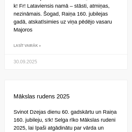
k! Fr! Lataviensis namā – stāsti, atmiņas,
nezināmais. Šogad, Raiņa 160. jubilejas
gadā, atskatīsimies uz viņa pēdējo vasaru
Majoros
LASĪT VAIRĀK »
30.09.2025
Mākslas rudens 2025
Svinot Dzejas dienu 60. gadskārtu un Raiņa
160. jubileju, s!k! Selga rīko Mākslas rudeni
2025, lai īpaši atgādinātu par vārda un