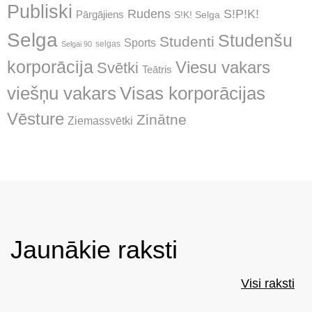
Publiski
Rudens
S!P!K!
Pārgājiens
S!K! Selga
Selga
Studenšu
Studenti
Sports
selgas
Selgai 90
korporācija
Viesu vakars
Svētki
Teātris
Visas korporācijas
viešņu vakars
Vēsture
Zinātne
Ziemassvētki
Jaunākie raksti
Visi raksti