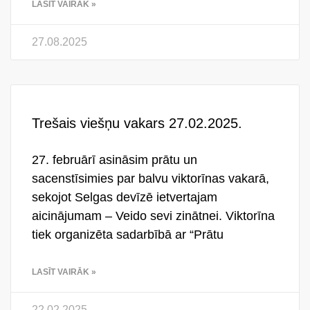
LASĪT VAIRĀK »
27.08.2025
Trešais viešņu vakars 27.02.2025.
27. februārī asināsim prātu un
sacenstīsimies par balvu viktorīnas vakarā,
sekojot Selgas devīzē ietvertajam
aicinājumam – Veido sevi zinātnei. Viktorīna
tiek organizēta sadarbībā ar “Prātu
LASĪT VAIRĀK »
22.02.2025