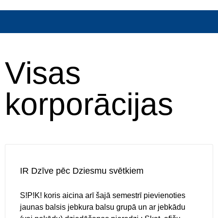
Visas
korporācijas
IR Dzīve pēc Dziesmu svētkiem
S!P!K! koris aicina arī šajā semestrī pievienoties
jaunas balsis jebkura balsu grupā un ar jebkādu