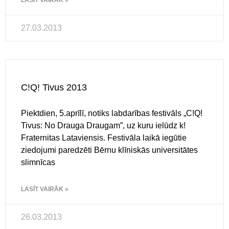
LASĪT VAIRĀK »
27.03.2013
C!Q! Tivus 2013
Piektdien, 5.aprīlī, notiks labdarības festivāls „C!Q!
Tivus: No Drauga Draugam”, uz kuru ielūdz k!
Fraternitas Lataviensis. Festivāla laikā iegūtie
ziedojumi paredzēti Bērnu klīniskās universitātes
slimnīcas
LASĪT VAIRĀK »
26.03.2013