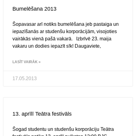
Bumelēšana 2013
Šopavasar arī notiks bumelēšana jeb pastaiga un
iepazīšanās ar studenšu korporācijām, visojoties
vairākās vienā pašā vakarā. Izbrīvē 23. maija
vakaru un dodies iepazīt s!k! Daugaviete,
LASĪT VAIRĀK »
17.05.2013
13. aprīlī Teātra festivāls
Šogad studentu un studenšu korporāciju Teātra