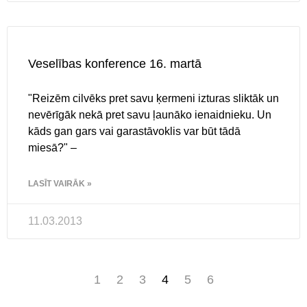
Veselības konference 16. martā
"Reizēm cilvēks pret savu ķermeni izturas sliktāk un
nevērīgāk nekā pret savu ļaunāko ienaidnieku. Un
kāds gan gars vai garastāvoklis var būt tādā
miesā?" –
LASĪT VAIRĀK »
11.03.2013
1
2
3
4
5
6