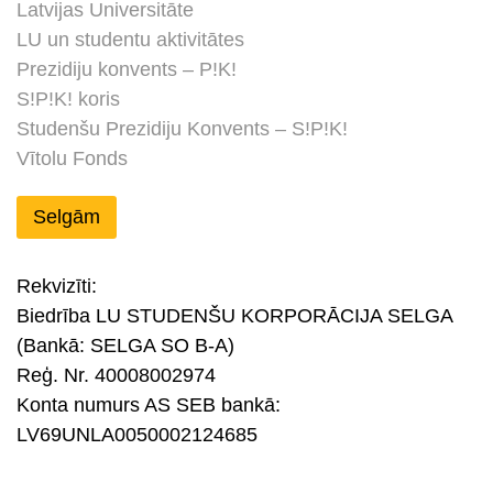
Latvijas Universitāte
LU un studentu aktivitātes
Prezidiju konvents – P!K!
S!P!K! koris
Studenšu Prezidiju Konvents – S!P!K!
Vītolu Fonds
Selgām
Rekvizīti:
Biedrība LU STUDENŠU KORPORĀCIJA SELGA
(Bankā: SELGA SO B-A)
Reģ. Nr. 40008002974
Konta numurs AS SEB bankā:
LV69UNLA0050002124685