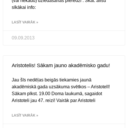
(vai nekādu) dziedāšanas pieredzi : Skat. afišu
sīkākai info:
LASĪT VAIRĀK »
09.09.2013
Aristotelis! Sākam jauno akadēmisko gadu!
Jau šīs nedēļas beigās tiekamies jaunā
akadēmiskā gada uzsākuma svētkos – Aristotelī!
Sākam plkst. 19.00 Doma laukumā, sagaidot
Aristoteli jau 47. reizi! Vairāk par Aristoteli
LASĪT VAIRĀK »