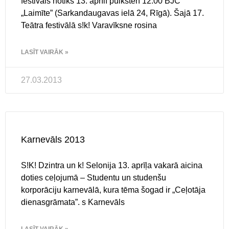
festivāls notiks 13. aprīlī pulksten 12:00 BJC
„Laimīte” (Sarkandaugavas ielā 24, Rīgā). Šajā 17.
Teātra festivālā s!k! Varavīksne rosina
LASĪT VAIRĀK »
27.03.2013
Karnevāls 2013
S!K! Dzintra un k! Selonija 13. aprīļa vakarā aicina
doties ceļojumā – Studentu un studenšu
korporāciju karnevālā, kura tēma šogad ir „Ceļotāja
dienasgrāmata”. s Karnevāls