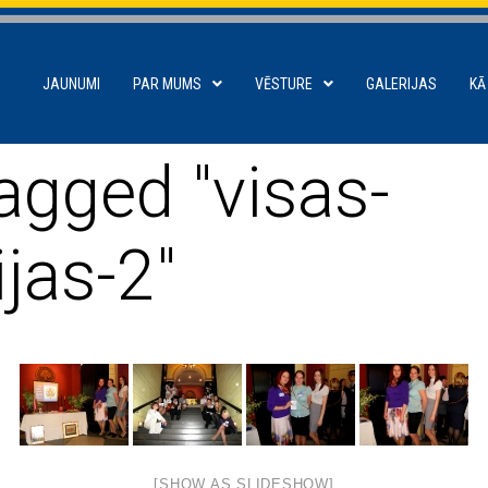
JAUNUMI
PAR MUMS
VĒSTURE
GALERIJAS
KĀ
agged "visas-
jas-2"
[SHOW AS SLIDESHOW]