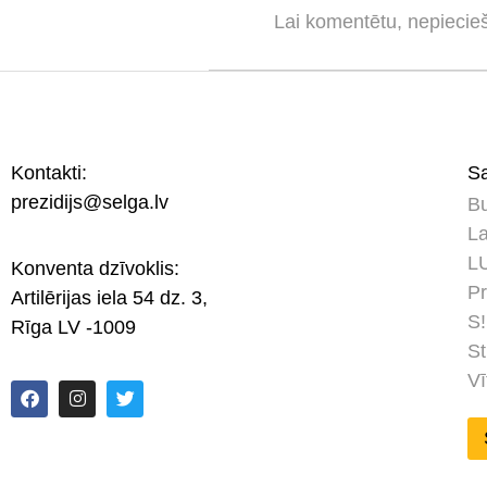
Lai komentētu, nepiecie
Kontakti:
Sa
prezidijs@selga.lv
Bu
La
LU
Konventa dzīvoklis:
Pr
Artilērijas iela 54 dz. 3,
S!
Rīga LV -1009
St
Vī