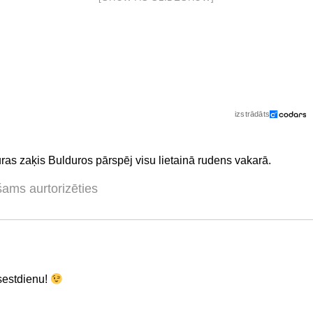
izstrādāts
ūras zaķis Bulduros pārspēj visu lietainā rudens vakarā.
šams aurtorizēties
 sestdienu!