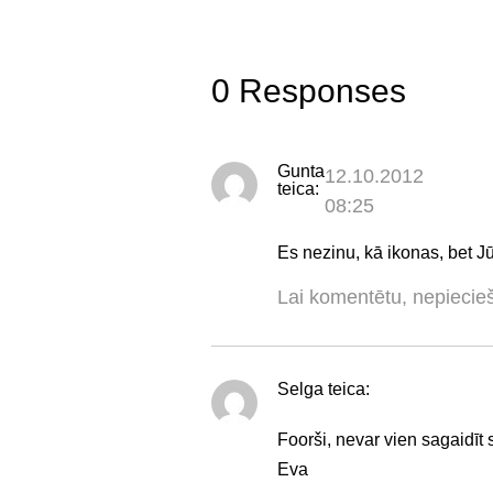
0 Responses
Gunta
12.10.2012
teica:
08:25
Es nezinu, kā ikonas, bet J
Lai komentētu, nepiecie
Selga
teica:
Foorši, nevar vien sagaidīt
Eva