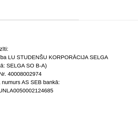
īti:
rība LU STUDENŠU KORPORĀCIJA SELGA
kā: SELGA SO B-A)
Nr. 40008002974
a numurs AS SEB bankā:
UNLA0050002124685