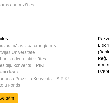
šams aurtorizēties
ites:
Rekviz
Bied
rsius mājas lapa draugiem.lv
(Ban
tvijas Universitāte
Reģ. 
 un studentu aktivitātes
Kont
ezidiju konvents – P!K!
LV69
P!K! koris
udenšu Prezidiju Konvents – S!P!K!
tolu Fonds
Selgām