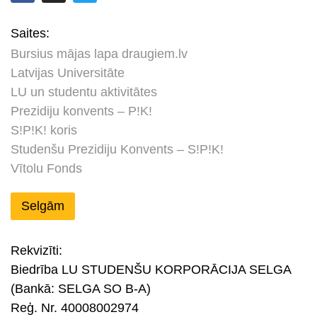
Saites:
Bursius mājas lapa draugiem.lv
Latvijas Universitāte
LU un studentu aktivitātes
Prezidiju konvents – P!K!
S!P!K! koris
Studenšu Prezidiju Konvents – S!P!K!
Vītolu Fonds
Selgām
Rekvizīti:
Biedrība LU STUDENŠU KORPORĀCIJA SELGA
(Bankā: SELGA SO B-A)
Reģ. Nr. 40008002974