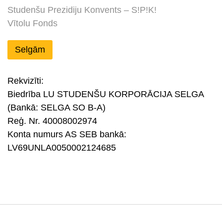
Studenšu Prezidiju Konvents – S!P!K!
Vītolu Fonds
Selgām
Rekvizīti:
Biedrība LU STUDENŠU KORPORĀCIJA SELGA
(Bankā: SELGA SO B-A)
Reģ. Nr. 40008002974
Konta numurs AS SEB bankā:
LV69UNLA0050002124685