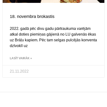
18. novembra brokastis
2022. gadā pēc divu gadu pārtraukuma varējām
atkal doties piemiņas gājienā no LU galvenās ēkas
uz Brāļu kapiem. Pēc tam selgas pulcējās konventa
dzīvoklī uz
LASĪT VAIRĀK »
21.11.2022