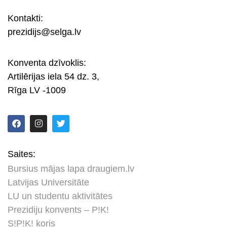
Kontakti:
prezidijs@selga.lv
Konventa dzīvoklis:
Artilērijas iela 54 dz. 3,
Rīga LV -1009
Saites:
Bursius mājas lapa draugiem.lv
Latvijas Universitāte
LU un studentu aktivitātes
Prezidiju konvents – P!K!
S!P!K! koris