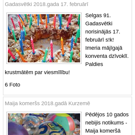
Gadasvētki 2018.gada 17. februārī
Selgas 91.
Gadasvētki
norisinājās 17.
februārī s!k!
Imeria mājīgajā
konventa dzīvoklī.
Paldies
krustmātēm par viesmīlību!
6
Foto
Maija komeršs 2018.gadā Kurzemē
Pēdējos 10 gados
nebijis notikums -
Maija komeršā