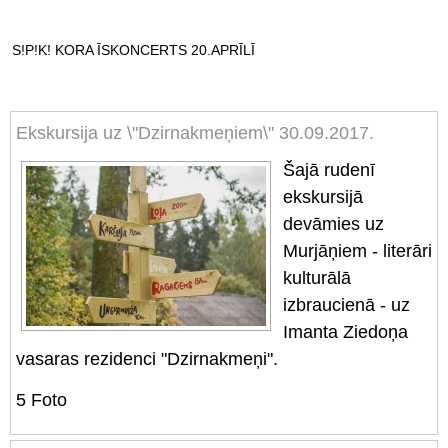
S!P!K! KORA ĪSKONCERTS 20.APRĪLĪ
Ekskursija uz \"Dzirnakmeņiem\" 30.09.2017.
Šajā rudenī
ekskursijā
devāmies uz
Murjāņiem - literāri
kulturālā
izbraucienā - uz
Imanta Ziedoņa
vasaras rezidenci "Dzirnakmeņi".
5
Foto