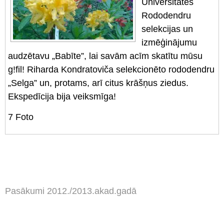
Universitātes
Rododendru
selekcijas un
izmēģinājumu
audzētavu „Babīte”, lai savām acīm skatītu mūsu
g!fil! Riharda Kondratoviča selekcionēto rododendru
„Selga” un, protams, arī citus krāšņus ziedus.
Ekspedīcija bija veiksmīga!
7
Foto
Pasākumi 2012./2013.akad.gadā