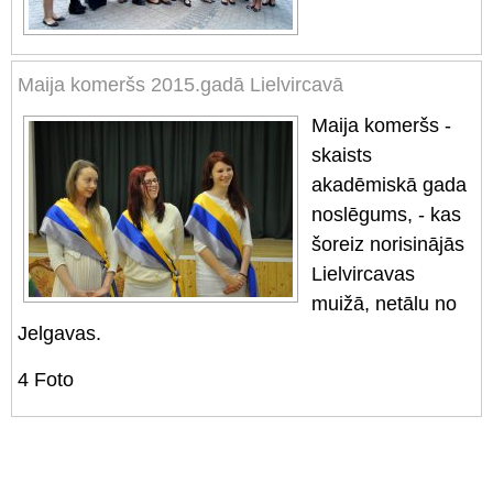
Maija komeršs 2015.gadā Lielvircavā
Maija komeršs -
skaists
akadēmiskā gada
noslēgums, - kas
šoreiz norisinājās
Lielvircavas
muižā, netālu no
Jelgavas.
4
Foto