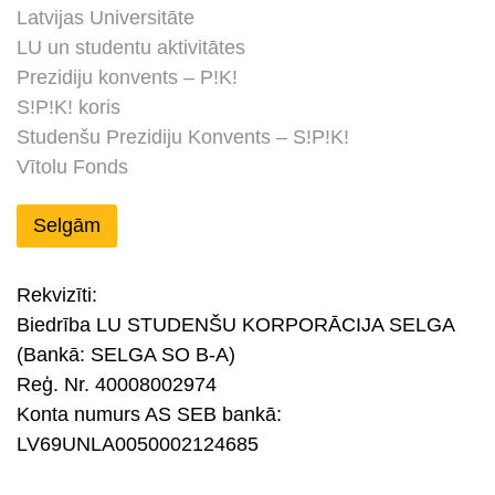
Latvijas Universitāte
LU un studentu aktivitātes
Prezidiju konvents – P!K!
S!P!K! koris
Studenšu Prezidiju Konvents – S!P!K!
Vītolu Fonds
Selgām
Rekvizīti:
Biedrība LU STUDENŠU KORPORĀCIJA SELGA
(Bankā: SELGA SO B-A)
Reģ. Nr. 40008002974
Konta numurs AS SEB bankā:
LV69UNLA0050002124685