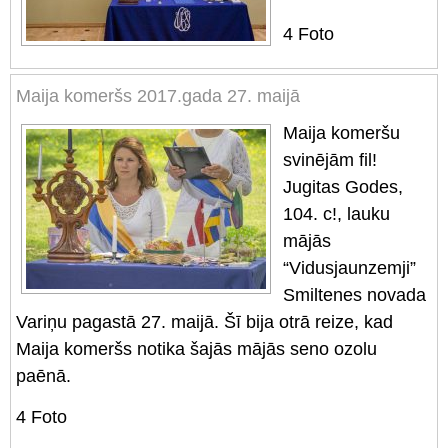
4
Foto
Maija komeršs 2017.gada 27. maijā
Maija komeršu
svinējām fil!
Jugitas Godes,
104. c!, lauku
mājās
“Vidusjaunzemji”
Smiltenes novada
Variņu pagastā 27. maijā. Šī bija otrā reize, kad
Maija komeršs notika šajās mājās seno ozolu
paēnā.
4
Foto