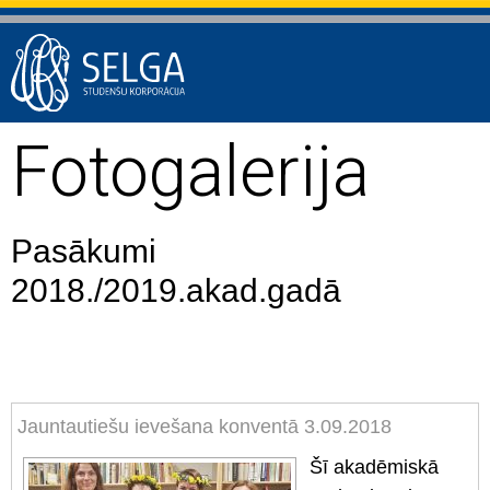
Fotogalerija
Pasākumi
2018./2019.akad.gadā
Jauntautiešu ievešana konventā 3.09.2018
Šī akadēmiskā