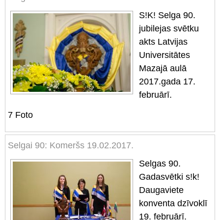
S!K! Selga 90.
jubilejas svētku
akts Latvijas
Universitātes
Mazajā aulā
2017.gada 17.
februārī.
7
Foto
Selgai 90: Komeršs 19.02.2017.
Selgas 90.
Gadasvētki s!k!
Daugaviete
konventa dzīvoklī
19. februārī.