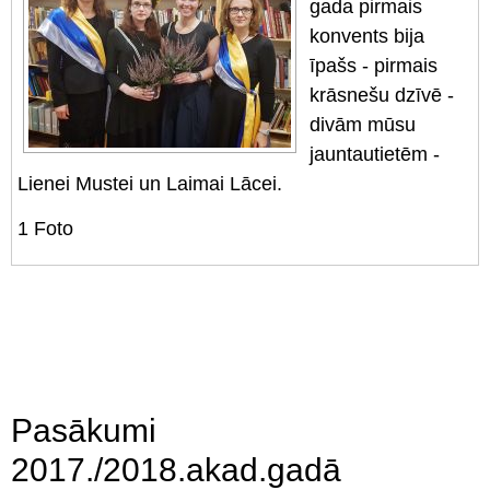
gada pirmais
konvents bija
īpašs - pirmais
krāsnešu dzīvē -
divām mūsu
jauntautietēm -
Lienei Mustei un Laimai Lācei.
1
Foto
Pasākumi
2017./2018.akad.gadā