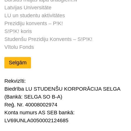
Latvijas Universitāte
LU un studentu aktivitātes
Prezidiju konvents – P!K!
S!P!K! koris
Studenšu Prezidiju Konvents – S!P!K!
Vītolu Fonds
Selgām
Rekvizīti:
Biedrība LU STUDENŠU KORPORĀCIJA SELGA
(Bankā: SELGA SO B-A)
Reģ. Nr. 40008002974
Konta numurs AS SEB bankā:
LV69UNLA0050002124685