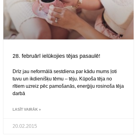
28. februārī ielūkojies tējas pasaulē!
Drīz jau neformālā sestdiena par kādu mums ļoti
tuvu un ikdienišķu tēmu – tēju. Kūpoša tēja no
rītiem uzreiz pēc pamošanās, enerģiju rosinoša tēja
darbā
LASĪT VAIRĀK »
20.02.2015