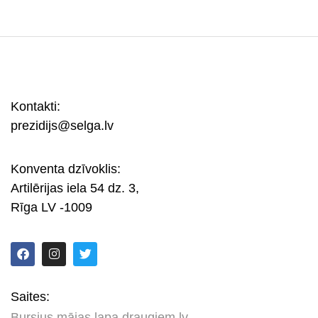
Kontakti:
prezidijs@selga.lv
Konventa dzīvoklis:
Artilērijas iela 54 dz. 3,
Rīga LV -1009
Saites:
Bursius mājas lapa draugiem.lv