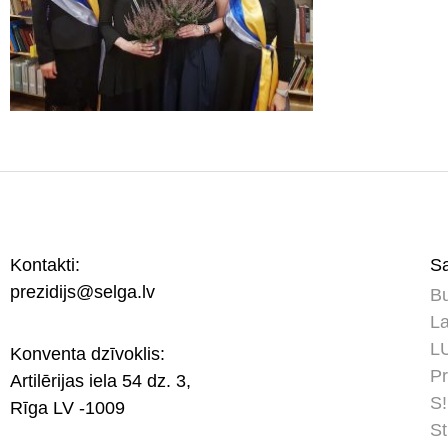
Kontakti:
Sa
prezidijs@selga.lv
Bu
La
LU
Konventa dzīvoklis:
Pr
Artilērijas iela 54 dz. 3,
S!
Rīga LV -1009
St