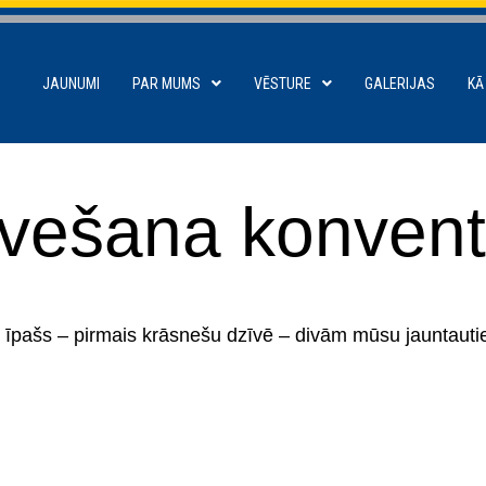
JAUNUMI
PAR MUMS
VĒSTURE
GALERIJAS
KĀ
evešana konven
 īpašs – pirmais krāsnešu dzīvē – divām mūsu jauntauti