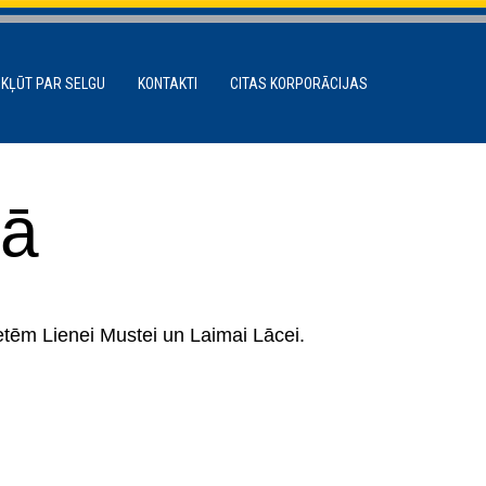
 KĻŪT PAR SELGU
KONTAKTI
CITAS KORPORĀCIJAS
tā
etēm Lienei Mustei un Laimai Lācei.