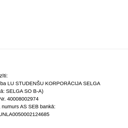
īti:
rība LU STUDENŠU KORPORĀCIJA SELGA
kā: SELGA SO B-A)
Nr. 40008002974
a numurs AS SEB bankā:
UNLA0050002124685