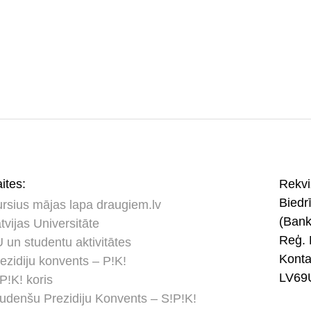
ites:
Rekviz
Bied
rsius mājas lapa draugiem.lv
(Ban
tvijas Universitāte
Reģ. 
 un studentu aktivitātes
Kont
ezidiju konvents – P!K!
LV69
P!K! koris
udenšu Prezidiju Konvents – S!P!K!