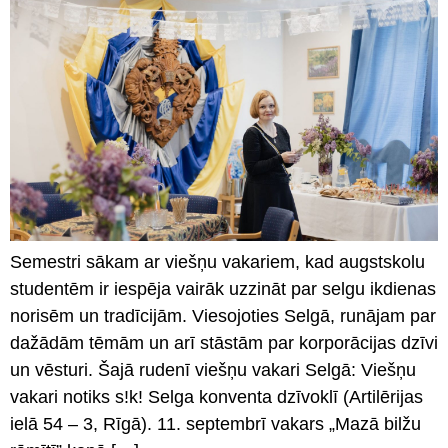
Semestri sākam ar viešņu vakariem, kad augstskolu
studentēm ir iespēja vairāk uzzināt par selgu ikdienas
norisēm un tradīcijām. Viesojoties Selgā, runājam par
dažādām tēmām un arī stāstām par korporācijas dzīvi
un vēsturi. Šajā rudenī viešņu vakari Selgā: Viešņu
vakari notiks s!k! Selga konventa dzīvoklī (Artilērijas
ielā 54 – 3, Rīgā). 11. septembrī vakars „Mazā bilžu