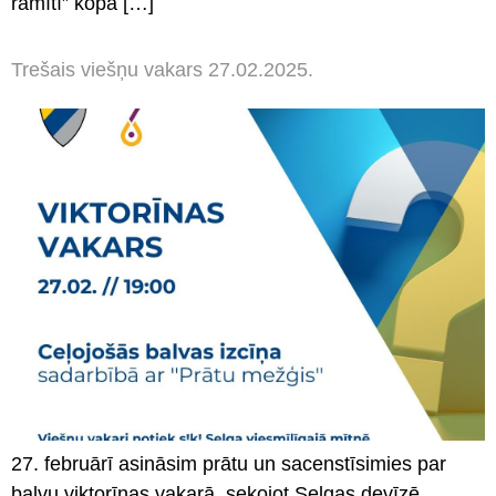
rāmītī” kopā […]
Trešais viešņu vakars 27.02.2025.
27. februārī asināsim prātu un sacenstīsimies par
balvu viktorīnas vakarā, sekojot Selgas devīzē