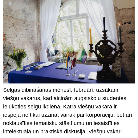
Selgas dibināšanas mēnesī, februārī, uzsākam
viešņu vakarus, kad aicinām augstskolu studentes
ielūkoties selgu ikdienā. Katrā viešņu vakarā ir
iespēja ne tikai uzzināt vairāk par korporāciju, bet arī
noklausīties tematisku stāstījumu un iesaistīties
intelektuālā un praktiskā diskusijā. Viešņu vakari