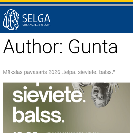
Author:
Gunta
Mākslas pavasaris 2026 „telpa. sieviete. balss.”