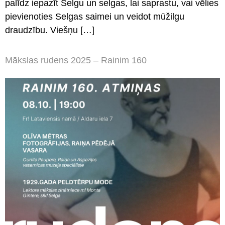
palīdz iepazīt Selgu un selgas, lai saprastu, vai vēlies
pievienoties Selgas saimei un veidot mūžilgu
draudzību. Viešņu […]
Mākslas rudens 2025 – Rainim 160