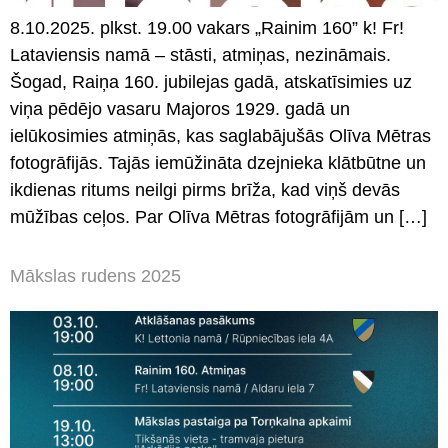
8.10.2025. plkst. 19.00 vakars „Rainim 160” k! Fr!
Lataviensis namā – stāsti, atmiņas, nezināmais.
Šogad, Raiņa 160. jubilejas gadā, atskatīsimies uz
viņa pēdējo vasaru Majoros 1929. gadā un
ielūkosimies atmiņās, kas saglabājušās Olīva Mētras
fotogrāfijās. Tajās iemūžināta dzejnieka klātbūtne un
ikdienas ritums neilgi pirms brīža, kad viņš devās
mūžības ceļos. Par Olīva Mētras fotogrāfijām un […]
Mākslas rudens 2025