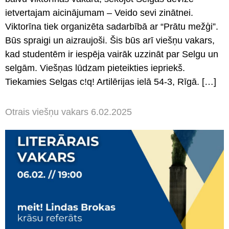
ietvertajam aicinājumam – Veido sevi zinātnei.
Viktorīna tiek organizēta sadarbībā ar “Prātu mežģi”.
Būs spraigi un aizraujoši. Šis būs arī viešņu vakars,
kad studentēm ir iespēja vairāk uzzināt par Selgu un
selgām. Viešņas lūdzam pieteikties iepriekš.
Tiekamies Selgas c!q! Artilērijas ielā 54-3, Rīgā. […]
Otrais viešņu vakars 6.02.2025