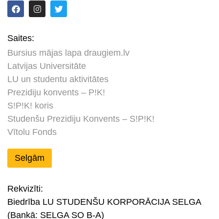
Saites:
Bursius mājas lapa draugiem.lv
Latvijas Universitāte
LU un studentu aktivitātes
Prezidiju konvents – P!K!
S!P!K! koris
Studenšu Prezidiju Konvents – S!P!K!
Vītolu Fonds
Selgām
Rekvizīti:
Biedrība LU STUDENŠU KORPORĀCIJA SELGA
(Bankā: SELGA SO B-A)