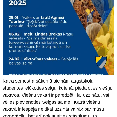
Katra semestra sākumā aicinām augstskolu
studentes ielūkoties selgu ikdienā, piedaloties viešņu
vakaros. Viešņu vakari ir paredzēti, lai uzzinātu, vai
vēlies pievienoties Selgas saimei. Katrā viešņu
vakarā ir iespēja ne tikai uzzināt vairāk par mūsu
korporāciju, bet arī noklausīties stāstījumu un