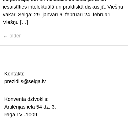
iesaistīties intelektuālā un praktiskā diskusijā. Viešņu
vakari Selgā: 29. janvārī 6. februārī 24. februārī
Viešņu […]
←
older
Kontakti:
prezidijs@selga.lv
Konventa dzīvoklis:
Artilērijas iela 54 dz. 3,
Rīga LV -1009