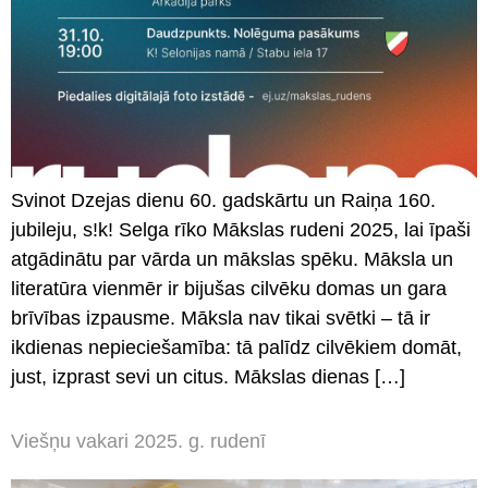
Svinot Dzejas dienu 60. gadskārtu un Raiņa 160.
jubileju, s!k! Selga rīko Mākslas rudeni 2025, lai īpaši
atgādinātu par vārda un mākslas spēku. Māksla un
literatūra vienmēr ir bijušas cilvēku domas un gara
brīvības izpausme. Māksla nav tikai svētki – tā ir
ikdienas nepieciešamība: tā palīdz cilvēkiem domāt,
just, izprast sevi un citus. Mākslas dienas […]
Viešņu vakari 2025. g. rudenī