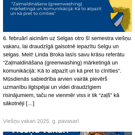
6. februārī aicinām uz Selgas otro šī semestra viešņu
vakaru, lai draudzīgā gaisotnē iepazītu Selgu un
selgas. Meit! Linda Broka lasīs savu krāsu referātu
“Zaļmaldināšana (greenwashing) mārketingā un
komunikācijā: Kā to atpazīt un kā pret to cīnīties”.
Mūsdienās sabiedrība arvien vairāk pievērš
uzmanību ilgtspējai un videi draudzīgiem
risinājumiem, taču ne vienmēr viss ir tik “zaļš” kā
sākotnēji […]
Viešņu vakari 2025. g. pavasarī